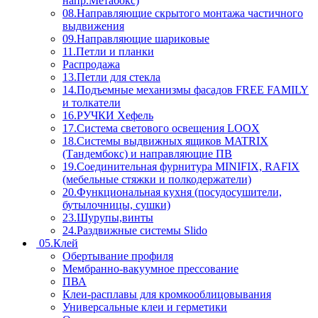
напр.Метабокс)
08.Направляющие скрытого монтажа частичного
выдвижения
09.Направляющие шариковые
11.Петли и планки
Распродажа
13.Петли для стекла
14.Подъемные механизмы фасадов FREE FAMILY
и толкатели
16.РУЧКИ Хефель
17.Система светового освещения LOOX
18.Системы выдвижных ящиков MATRIX
(Тандембокс) и направляющие ПВ
19.Соединительная фурнитура MINIFIX, RAFIX
(мебельные стяжки и полкодержатели)
20.Функциональная кухня (посудосушители,
бутылочницы, сушки)
23.Шурупы,винты
24.Раздвижные системы Slido
05.Клей
Обертывание профиля
Мембранно-вакуумное прессование
ПВА
Клеи-расплавы для кромкооблицовывания
Универсальные клеи и герметики