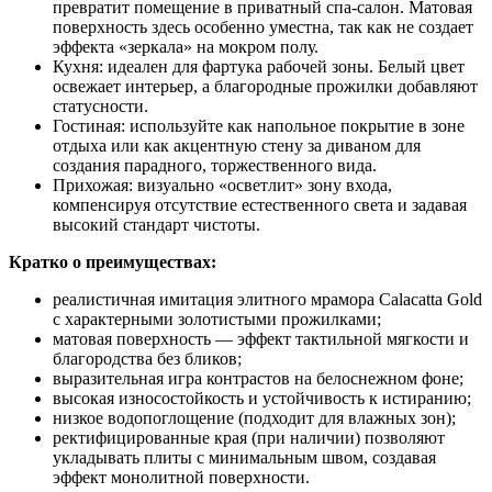
превратит помещение в приватный спа-салон. Матовая
поверхность здесь особенно уместна, так как не создает
эффекта «зеркала» на мокром полу.
Кухня: идеален для фартука рабочей зоны. Белый цвет
освежает интерьер, а благородные прожилки добавляют
статусности.
Гостиная: используйте как напольное покрытие в зоне
отдыха или как акцентную стену за диваном для
создания парадного, торжественного вида.
Прихожая: визуально «осветлит» зону входа,
компенсируя отсутствие естественного света и задавая
высокий стандарт чистоты.
Кратко о преимуществах:
реалистичная имитация элитного мрамора Calacatta Gold
с характерными золотистыми прожилками;
матовая поверхность — эффект тактильной мягкости и
благородства без бликов;
выразительная игра контрастов на белоснежном фоне;
высокая износостойкость и устойчивость к истиранию;
низкое водопоглощение (подходит для влажных зон);
ректифицированные края (при наличии) позволяют
укладывать плиты с минимальным швом, создавая
эффект монолитной поверхности.