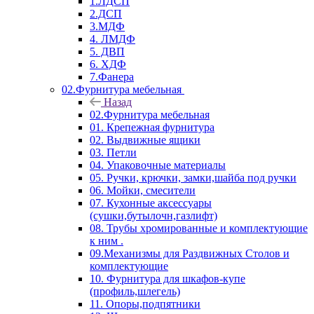
1.ЛДСП
2.ДСП
3.МДФ
4. ЛМДФ
5. ДВП
6. ХДФ
7.Фанера
02.Фурнитура мебельная
Назад
02.Фурнитура мебельная
01. Крепежная фурнитура
02. Выдвижные ящики
03. Петли
04. Упаковочные материалы
05. Ручки, крючки, замки,шайба под ручки
06. Мойки, смесители
07. Кухонные аксессуары
(сушки,бутылочн,газлифт)
08. Трубы хромированные и комплектующие
к ним .
09.Механизмы для Раздвижных Столов и
комплектующие
10. Фурнитура для шкафов-купе
(профиль,шлегель)
11. Опоры,подпятники