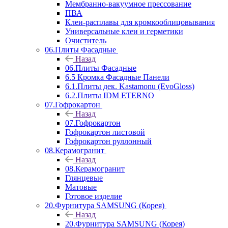
Мембранно-вакуумное прессование
ПВА
Клеи-расплавы для кромкооблицовывания
Универсальные клеи и герметики
Очиститель
06.Плиты Фасадные
Назад
06.Плиты Фасадные
6.5 Кромка Фасадные Панели
6.1.Плиты дек. Kastamonu (EvoGloss)
6.2.Плиты IDM ETERNO
07.Гофрокартон
Назад
07.Гофрокартон
Гофрокартон листовой
Гофрокартон руллонный
08.Керамогранит
Назад
08.Керамогранит
Глянцевые
Матовые
Готовое изделие
20.Фурнитура SAMSUNG (Корея)
Назад
20.Фурнитура SAMSUNG (Корея)