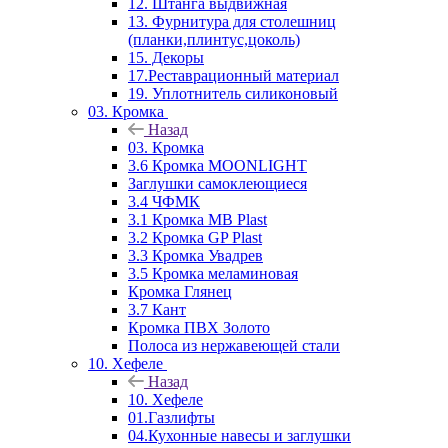
12. Штанга выдвижная
13. Фурнитура для столешниц
(планки,плинтус,цоколь)
15. Декоры
17.Реставрационный материал
19. Уплотнитель силиконовый
03. Кромка
Назад
03. Кромка
3.6 Кромка MOONLIGHT
Заглушки самоклеющиеся
3.4 ЧФМК
3.1 Кромка MB Plast
3.2 Кромка GP Plast
3.3 Кромка Увадрев
3.5 Кромка меламиновая
Кромка Глянец
3.7 Кант
Кромка ПВХ Золото
Полоса из нержавеющей стали
10. Хефеле
Назад
10. Хефеле
01.Газлифты
04.Кухонные навесы и заглушки