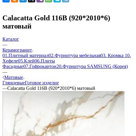
Calacatta Gold 116В (920*2010*6)
матовый
Каталог
—
Керамогранит
01.Плитный материал
02.Фурнитура мебельная
03. Кромка
10.
Хефеле
05.Клей
06.Плиты
Фасадные
07.Гофрокартон
20.Фурнитура SAMSUNG (Корея)
—
Матовые
Глянцевые
Готовое изделие
—
Calacatta Gold 116В (920*2010*6) матовый