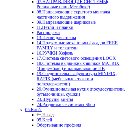
07.НАПРАВЛЯЮЩИЕ СИСТЕМЫ(
Роликовые напр.Метабокс)
08.Направляющие скрытого монтажа
частичного выдвижения
09.Направляющие шариковые
11.Петли и планки
Распродажа
13.Петли для стекла
14.Подъемные механизмы фасадов FREE
FAMILY и толкатели
16.РУЧКИ Хефель
17.Система светового освещения LOOX
18.Системы выдвижных ящиков MATRIX
(Тандембокс) и направляющие ПВ
19.Соединительная фурнитура MINIFIX,
RAFIX (мебельные стяжки и
полкодержатели)
20.Функциональная кухня (посудосушители,
бутылочницы, сушки)
23.Шурупы,винты
24.Раздвижные системы Slido
05.Клей
Назад
05.Клей
Обертывание профиля