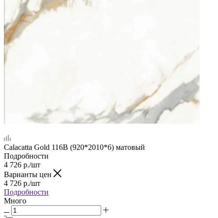
Calacatta Gold 116В (920*2010*6) матовый
Подробности
4 726
р.
/шт
Варианты цен
4 726
р.
/шт
Подробности
Много