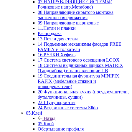
07.НАПРАВЛЯЮЩИЕ СИСТЕМЫ(
Роликовые напр.Метабокс)
08.Направляющие скрытого монтажа
частичного выдвижения
09.Направляющие шариковые
11.Петли и планки
Распродажа
13.Петли для стекла
14.Подъемные механизмы фасадов FREE
FAMILY и толкатели
16.РУЧКИ Хефель
17.Система светового освещения LOOX
18.Системы выдвижных ящиков MATRIX
(Тандембокс) и направляющие ПВ
19.Соединительная фурнитура MINIFIX,
RAFIX (мебельные стяжки и
полкодержатели)
20.Функциональная кухня (посудосушители,
бутылочницы, сушки)
23.Шурупы,винты
24.Раздвижные системы Slido
05.Клей
Назад
05.Клей
Обертывание профиля