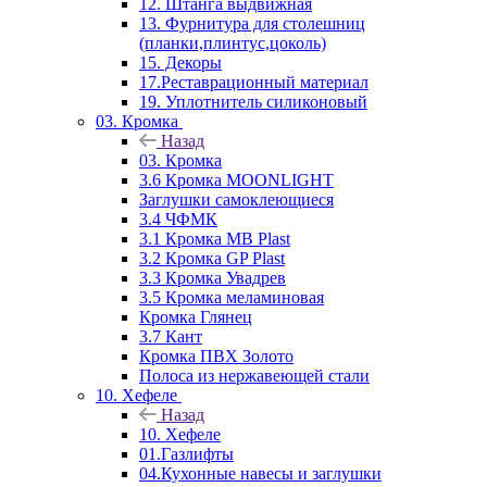
12. Штанга выдвижная
13. Фурнитура для столешниц
(планки,плинтус,цоколь)
15. Декоры
17.Реставрационный материал
19. Уплотнитель силиконовый
03. Кромка
Назад
03. Кромка
3.6 Кромка MOONLIGHT
Заглушки самоклеющиеся
3.4 ЧФМК
3.1 Кромка MB Plast
3.2 Кромка GP Plast
3.3 Кромка Увадрев
3.5 Кромка меламиновая
Кромка Глянец
3.7 Кант
Кромка ПВХ Золото
Полоса из нержавеющей стали
10. Хефеле
Назад
10. Хефеле
01.Газлифты
04.Кухонные навесы и заглушки