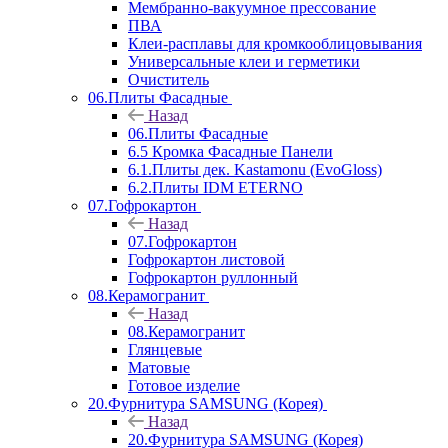
Мембранно-вакуумное прессование
ПВА
Клеи-расплавы для кромкооблицовывания
Универсальные клеи и герметики
Очиститель
06.Плиты Фасадные
Назад
06.Плиты Фасадные
6.5 Кромка Фасадные Панели
6.1.Плиты дек. Kastamonu (EvoGloss)
6.2.Плиты IDM ETERNO
07.Гофрокартон
Назад
07.Гофрокартон
Гофрокартон листовой
Гофрокартон руллонный
08.Керамогранит
Назад
08.Керамогранит
Глянцевые
Матовые
Готовое изделие
20.Фурнитура SAMSUNG (Корея)
Назад
20.Фурнитура SAMSUNG (Корея)