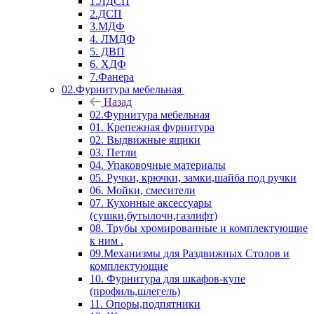
1.ЛДСП
2.ДСП
3.МДФ
4. ЛМДФ
5. ДВП
6. ХДФ
7.Фанера
02.Фурнитура мебельная
Назад
02.Фурнитура мебельная
01. Крепежная фурнитура
02. Выдвижные ящики
03. Петли
04. Упаковочные материалы
05. Ручки, крючки, замки,шайба под ручки
06. Мойки, смесители
07. Кухонные аксессуары
(сушки,бутылочн,газлифт)
08. Трубы хромированные и комплектующие
к ним .
09.Механизмы для Раздвижных Столов и
комплектующие
10. Фурнитура для шкафов-купе
(профиль,шлегель)
11. Опоры,подпятники