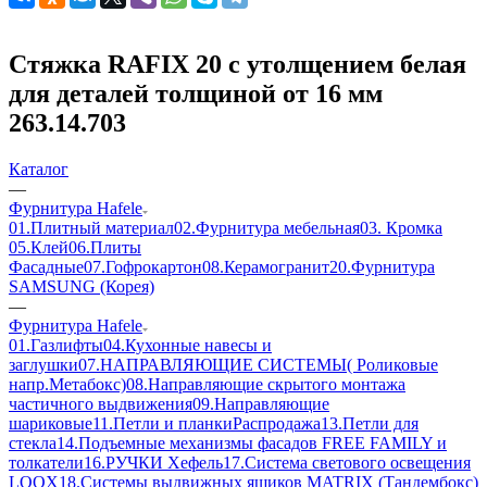
Стяжка RAFIX 20 с утолщением белая
для деталей толщиной от 16 мм
263.14.703
Каталог
—
Фурнитура Hafele
01.Плитный материал
02.Фурнитура мебельная
03. Кромка
05.Клей
06.Плиты
Фасадные
07.Гофрокартон
08.Керамогранит
20.Фурнитура
SAMSUNG (Корея)
—
Фурнитура Hafele
01.Газлифты
04.Кухонные навесы и
заглушки
07.НАПРАВЛЯЮЩИЕ СИСТЕМЫ( Роликовые
напр.Метабокс)
08.Направляющие скрытого монтажа
частичного выдвижения
09.Направляющие
шариковые
11.Петли и планки
Распродажа
13.Петли для
стекла
14.Подъемные механизмы фасадов FREE FAMILY и
толкатели
16.РУЧКИ Хефель
17.Система светового освещения
LOOX
18.Системы выдвижных ящиков MATRIX (Тандембокс)