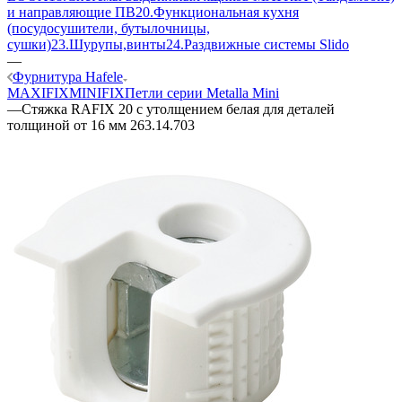
и направляющие ПВ
20.Функциональная кухня
(посудосушители, бутылочницы,
сушки)
23.Шурупы,винты
24.Раздвижные системы Slido
—
Фурнитура Hafele
MAXIFIX
MINIFIX
Петли серии Metalla Mini
—
Стяжка RAFIX 20 с утолщением белая для деталей
толщиной от 16 мм 263.14.703