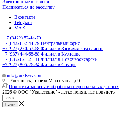
Электронные каталоги
Подписаться на рассылку
Вконтакте
Telegram
MAX
+7 (8422) 52-44-79
+7 (8422) 52-44-79
Центральный офис
+7 (927) 270-57-68
Филиал в Засвияжском районе
+7 (937) 444-68-88
Филиал в Кузнецке
+7 (8352) 21-21-31
Филиал в Новочебоксарске
+7 (927) 805-26-34
Филиал в Самаре
info@uralserv.com
г. Ульяновск, проезд Максимова, д.9
Политика защиты и обработки персональных данных
2026 © ООО "Уралсервис" - легко понять где покупать
Найти