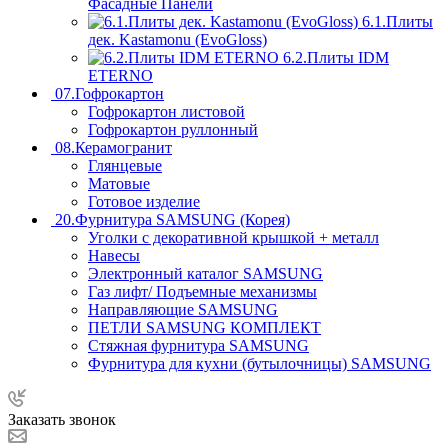
Фасадные Панели
6.1.Плиты
дек. Kastamonu (EvoGloss)
6.2.Плиты IDM
ETERNO
07.Гофрокартон
Гофрокартон листовой
Гофрокартон руллонный
08.Керамогранит
Глянцевые
Матовые
Готовое изделие
20.Фурнитура SAMSUNG (Корея)
Уголки с декоративной крышкой + металл
Навесы
Электронный каталог SAMSUNG
Газ лифт/ Подъемные механизмы
Направляющие SAMSUNG
ПЕТЛИ SAMSUNG КОМПЛЕКТ
Стяжная фурнитура SAMSUNG
Фурнитура для кухни (бутылочницы) SAMSUNG
Заказать звонок