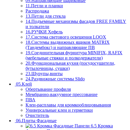
09.Направляющие шариковые
11.Петли и планки
Распродажа
13.Петли для стекла
14.Подъемные механизмы фасадов FREE FAMILY
и толкатели
16.РУЧКИ Хефель
17.Система светового освещения LOOX
18.Системы выдвижных ящиков MATRIX
(Тандембокс) и направляющие ПВ
19.Соединительная фурнитура MINIFIX, RAFIX
(мебельные стяжки и полкодержатели)
20.Функциональная кухня (посудосушители,
бутылочницы, сушки)
23.Шурупы,винты
24.Раздвижные системы Slido
05.Клей
Обертывание профиля
Мембранно-вакуумное прессование
ПВА
Клеи-расплавы для кромкооблицовывания
Универсальные клеи и герметики
Очиститель
06.Плиты Фасадные
6.5 Кромка