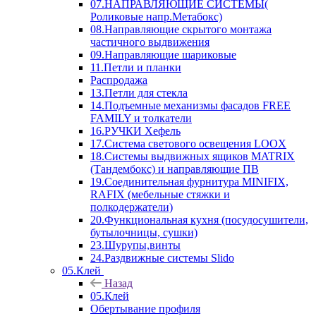
07.НАПРАВЛЯЮЩИЕ СИСТЕМЫ(
Роликовые напр.Метабокс)
08.Направляющие скрытого монтажа
частичного выдвижения
09.Направляющие шариковые
11.Петли и планки
Распродажа
13.Петли для стекла
14.Подъемные механизмы фасадов FREE
FAMILY и толкатели
16.РУЧКИ Хефель
17.Система светового освещения LOOX
18.Системы выдвижных ящиков MATRIX
(Тандембокс) и направляющие ПВ
19.Соединительная фурнитура MINIFIX,
RAFIX (мебельные стяжки и
полкодержатели)
20.Функциональная кухня (посудосушители,
бутылочницы, сушки)
23.Шурупы,винты
24.Раздвижные системы Slido
05.Клей
Назад
05.Клей
Обертывание профиля