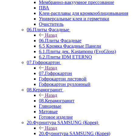
Мембранно-вакуумное прессование
ПВА
Клеи-расплавы для кромкооблицовывания
Универсальные клеи и герметики
Очиститель
06.Плиты Фасадные
Назад
06.Плиты Фасадные
6.5 Кромка Фасадные Панели
6.1.Плиты дек. Kastamonu (EvoGloss)
6.2.Плиты IDM ETERNO
07.Гофрокартон
Назад
07.Гофрокартон
Гофрокартон листовой
Гофрокартон руллонный
08.Керамогранит
Назад
08.Керамогранит
Глянцевые
Матовые
Готовое изделие
20.Фурнитура SAMSUNG (Корея)
Назад
20.Фурнитура SAMSUNG (Корея)