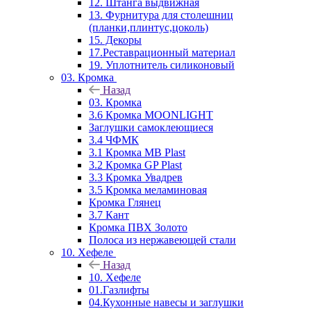
12. Штанга выдвижная
13. Фурнитура для столешниц
(планки,плинтус,цоколь)
15. Декоры
17.Реставрационный материал
19. Уплотнитель силиконовый
03. Кромка
Назад
03. Кромка
3.6 Кромка MOONLIGHT
Заглушки самоклеющиеся
3.4 ЧФМК
3.1 Кромка MB Plast
3.2 Кромка GP Plast
3.3 Кромка Увадрев
3.5 Кромка меламиновая
Кромка Глянец
3.7 Кант
Кромка ПВХ Золото
Полоса из нержавеющей стали
10. Хефеле
Назад
10. Хефеле
01.Газлифты
04.Кухонные навесы и заглушки