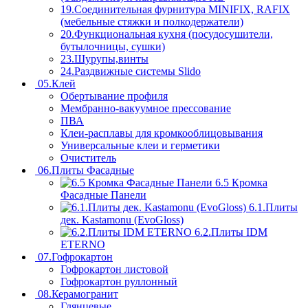
19.Соединительная фурнитура MINIFIX, RAFIX
(мебельные стяжки и полкодержатели)
20.Функциональная кухня (посудосушители,
бутылочницы, сушки)
23.Шурупы,винты
24.Раздвижные системы Slido
05.Клей
Обертывание профиля
Мембранно-вакуумное прессование
ПВА
Клеи-расплавы для кромкооблицовывания
Универсальные клеи и герметики
Очиститель
06.Плиты Фасадные
6.5 Кромка
Фасадные Панели
6.1.Плиты
дек. Kastamonu (EvoGloss)
6.2.Плиты IDM
ETERNO
07.Гофрокартон
Гофрокартон листовой
Гофрокартон руллонный
08.Керамогранит
Глянцевые