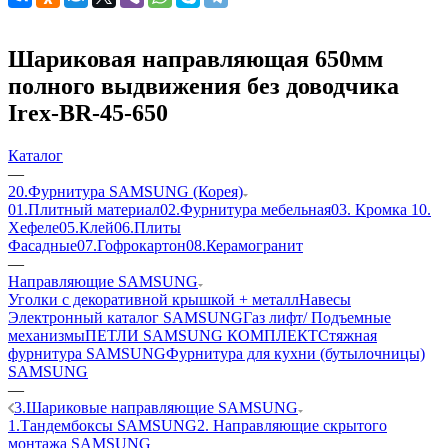
Шариковая направляющая 650мм
полного выдвижения без доводчика
Irex-BR-45-650
Каталог
—
20.Фурнитура SAMSUNG (Корея)
01.Плитный материал
02.Фурнитура мебельная
03. Кромка
10.
Хефеле
05.Клей
06.Плиты
Фасадные
07.Гофрокартон
08.Керамогранит
—
Направляющие SAMSUNG
Уголки с декоративной крышкой + металл
Навесы
Электронный каталог SAMSUNG
Газ лифт/ Подъемные
механизмы
ПЕТЛИ SAMSUNG КОМПЛЕКТ
Стяжная
фурнитура SAMSUNG
Фурнитура для кухни (бутылочницы)
SAMSUNG
—
3.Шариковые направляющие SAMSUNG
1.Тандембоксы SAMSUNG
2. Направляющие скрытого
монтажа SAMSUNG