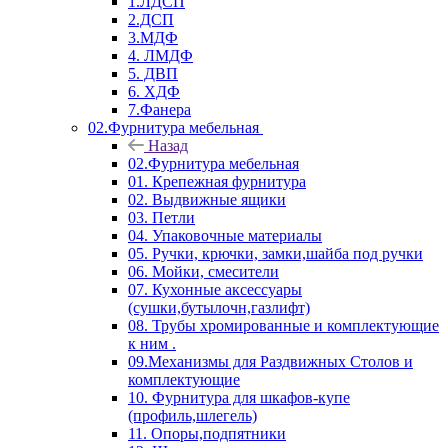
1.ЛДСП
2.ДСП
3.МДФ
4. ЛМДФ
5. ДВП
6. ХДФ
7.Фанера
02.Фурнитура мебельная
Назад
02.Фурнитура мебельная
01. Крепежная фурнитура
02. Выдвижные ящики
03. Петли
04. Упаковочные материалы
05. Ручки, крючки, замки,шайба под ручки
06. Мойки, смесители
07. Кухонные аксессуары
(сушки,бутылочн,газлифт)
08. Трубы хромированные и комплектующие
к ним .
09.Механизмы для Раздвижных Столов и
комплектующие
10. Фурнитура для шкафов-купе
(профиль,шлегель)
11. Опоры,подпятники