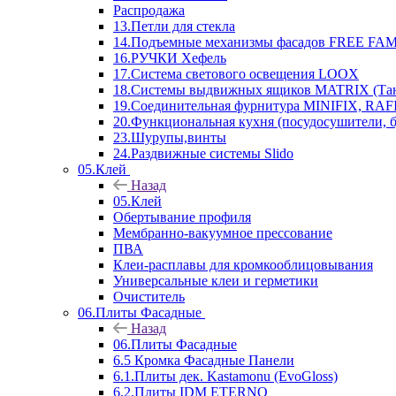
Распродажа
13.Петли для стекла
14.Подъемные механизмы фасадов FREE FAMI
16.РУЧКИ Хефель
17.Система светового освещения LOOX
18.Системы выдвижных ящиков MATRIX (Тан
19.Соединительная фурнитура MINIFIX, RAFI
20.Функциональная кухня (посудосушители, 
23.Шурупы,винты
24.Раздвижные системы Slido
05.Клей
Назад
05.Клей
Обертывание профиля
Мембранно-вакуумное прессование
ПВА
Клеи-расплавы для кромкооблицовывания
Универсальные клеи и герметики
Очиститель
06.Плиты Фасадные
Назад
06.Плиты Фасадные
6.5 Кромка Фасадные Панели
6.1.Плиты дек. Kastamonu (EvoGloss)
6.2.Плиты IDM ETERNO