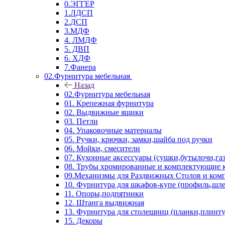
0.ЭГГЕР
1.ЛДСП
2.ДСП
3.МДФ
4. ЛМДФ
5. ДВП
6. ХДФ
7.Фанера
02.Фурнитура мебельная
Назад
02.Фурнитура мебельная
01. Крепежная фурнитура
02. Выдвижные ящики
03. Петли
04. Упаковочные материалы
05. Ручки, крючки, замки,шайба под ручки
06. Мойки, смесители
07. Кухонные аксессуары (сушки,бутылочн,га
08. Трубы хромированные и комплектующие к
09.Механизмы для Раздвижных Столов и ко
10. Фурнитура для шкафов-купе (профиль,шле
11. Опоры,подпятники
12. Штанга выдвижная
13. Фурнитура для столешниц (планки,плинту
15. Декоры