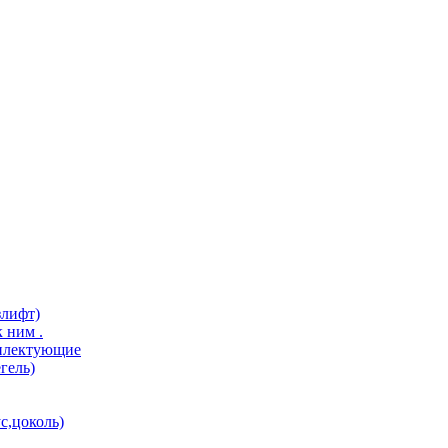
злифт)
 ним .
мплектующие
гель)
с,цоколь)