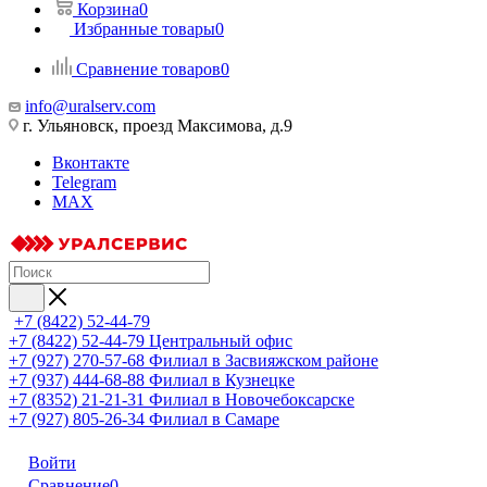
Корзина
0
Избранные товары
0
Сравнение товаров
0
info@uralserv.com
г. Ульяновск, проезд Максимова, д.9
Вконтакте
Telegram
MAX
+7 (8422) 52-44-79
+7 (8422) 52-44-79
Центральный офис
+7 (927) 270-57-68
Филиал в Засвияжском районе
+7 (937) 444-68-88
Филиал в Кузнецке
+7 (8352) 21-21-31
Филиал в Новочебоксарске
+7 (927) 805-26-34
Филиал в Самаре
Войти
Сравнение
0