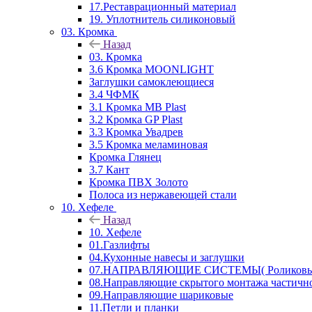
17.Реставрационный материал
19. Уплотнитель силиконовый
03. Кромка
Назад
03. Кромка
3.6 Кромка MOONLIGHT
Заглушки самоклеющиеся
3.4 ЧФМК
3.1 Кромка MB Plast
3.2 Кромка GP Plast
3.3 Кромка Увадрев
3.5 Кромка меламиновая
Кромка Глянец
3.7 Кант
Кромка ПВХ Золото
Полоса из нержавеющей стали
10. Хефеле
Назад
10. Хефеле
01.Газлифты
04.Кухонные навесы и заглушки
07.НАПРАВЛЯЮЩИЕ СИСТЕМЫ( Роликовые 
08.Направляющие скрытого монтажа частичн
09.Направляющие шариковые
11.Петли и планки