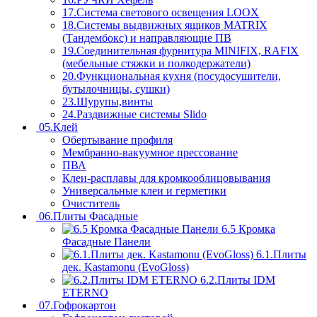
17.Система светового освещения LOOX
18.Системы выдвижных ящиков MATRIX
(Тандембокс) и направляющие ПВ
19.Соединительная фурнитура MINIFIX, RAFIX
(мебельные стяжки и полкодержатели)
20.Функциональная кухня (посудосушители,
бутылочницы, сушки)
23.Шурупы,винты
24.Раздвижные системы Slido
05.Клей
Обертывание профиля
Мембранно-вакуумное прессование
ПВА
Клеи-расплавы для кромкооблицовывания
Универсальные клеи и герметики
Очиститель
06.Плиты Фасадные
6.5 Кромка
Фасадные Панели
6.1.Плиты
дек. Kastamonu (EvoGloss)
6.2.Плиты IDM
ETERNO
07.Гофрокартон