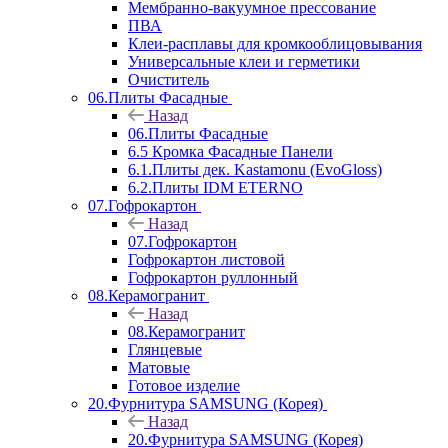
Мембранно-вакуумное прессование
ПВА
Клеи-расплавы для кромкооблицовывания
Универсальные клеи и герметики
Очиститель
06.Плиты Фасадные
Назад
06.Плиты Фасадные
6.5 Кромка Фасадные Панели
6.1.Плиты дек. Kastamonu (EvoGloss)
6.2.Плиты IDM ETERNO
07.Гофрокартон
Назад
07.Гофрокартон
Гофрокартон листовой
Гофрокартон руллонный
08.Керамогранит
Назад
08.Керамогранит
Глянцевые
Матовые
Готовое изделие
20.Фурнитура SAMSUNG (Корея)
Назад
20.Фурнитура SAMSUNG (Корея)