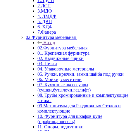
1.ЛДСП
2.ДСП
3.МДФ
4. ЛМДФ
5. ДВП
6. ХДФ
7.Фанера
02.Фурнитура мебельная
Назад
02.Фурнитура мебельная
01. Крепежная фурнитура
02. Выдвижные ящики
03. Петли
04. Упаковочные материалы
05. Ручки, крючки, замки,шайба под ручки
06. Мойки, смесители
07. Кухонные аксессуары
(сушки,бутылочн,газлифт)
08. Трубы хромированные и комплектующие
к ним .
09.Механизмы для Раздвижных Столов и
комплектующие
10. Фурнитура для шкафов-купе
(профиль,шлегель)
11. Опоры,подпятники