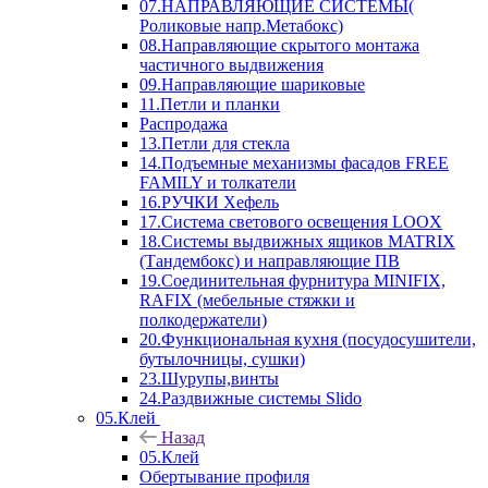
07.НАПРАВЛЯЮЩИЕ СИСТЕМЫ(
Роликовые напр.Метабокс)
08.Направляющие скрытого монтажа
частичного выдвижения
09.Направляющие шариковые
11.Петли и планки
Распродажа
13.Петли для стекла
14.Подъемные механизмы фасадов FREE
FAMILY и толкатели
16.РУЧКИ Хефель
17.Система светового освещения LOOX
18.Системы выдвижных ящиков MATRIX
(Тандембокс) и направляющие ПВ
19.Соединительная фурнитура MINIFIX,
RAFIX (мебельные стяжки и
полкодержатели)
20.Функциональная кухня (посудосушители,
бутылочницы, сушки)
23.Шурупы,винты
24.Раздвижные системы Slido
05.Клей
Назад
05.Клей
Обертывание профиля