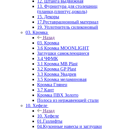
12. Штанга выдвижная
13. Фурнитура для столешниц
(планки,плинтус,цоколь)
15. Декоры
17.Реставрационный материал
19. Уплотнитель силиконовый
03. Кромка
Назад
03. Кромка
3.6 Кромка MOONLIGHT
Заглушки самоклеющиеся
3.4 ЧФМК
3.1 Кромка MB Plast
3.2 Кромка GP Plast
3.3 Кромка Увадрев
3.5 Кромка меламиновая
Кромка Глянец
3.7 Кант
Кромка ПВХ Золото
Полоса из нержавеющей стали
10. Хефеле
Назад
10. Хефеле
01.Газлифты
04.Кухонные навесы и заглушки