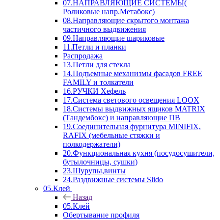
07.НАПРАВЛЯЮЩИЕ СИСТЕМЫ(
Роликовые напр.Метабокс)
08.Направляющие скрытого монтажа
частичного выдвижения
09.Направляющие шариковые
11.Петли и планки
Распродажа
13.Петли для стекла
14.Подъемные механизмы фасадов FREE
FAMILY и толкатели
16.РУЧКИ Хефель
17.Система светового освещения LOOX
18.Системы выдвижных ящиков MATRIX
(Тандембокс) и направляющие ПВ
19.Соединительная фурнитура MINIFIX,
RAFIX (мебельные стяжки и
полкодержатели)
20.Функциональная кухня (посудосушители,
бутылочницы, сушки)
23.Шурупы,винты
24.Раздвижные системы Slido
05.Клей
Назад
05.Клей
Обертывание профиля