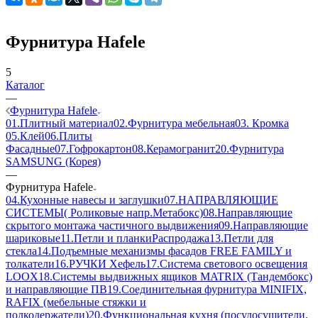
Фурнитура Hafele
5
Каталог
—
Фурнитура Hafele
01.Плитный материал
02.Фурнитура мебельная
03. Кромка
05.Клей
06.Плиты
Фасадные
07.Гофрокартон
08.Керамогранит
20.Фурнитура
SAMSUNG (Корея)
—
Фурнитура Hafele
04.Кухонные навесы и заглушки
07.НАПРАВЛЯЮЩИЕ
СИСТЕМЫ( Роликовые напр.Метабокс)
08.Направляющие
скрытого монтажа частичного выдвижения
09.Направляющие
шариковые
11.Петли и планки
Распродажа
13.Петли для
стекла
14.Подъемные механизмы фасадов FREE FAMILY и
толкатели
16.РУЧКИ Хефель
17.Система светового освещения
LOOX
18.Системы выдвижных ящиков MATRIX (Тандембокс)
и направляющие ПВ
19.Соединительная фурнитура MINIFIX,
RAFIX (мебельные стяжки и
полкодержатели)
20.Функциональная кухня (посудосушители,