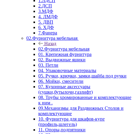
1.ЛДСП
2.ДСП
3.МДФ
4. ЛМДФ
5. ДВП
6. ХДФ
7.Фанера
02.Фурнитура мебельная
Назад
02.Фурнитура мебельная
01. Крепежная фурнитура
02. Выдвижные ящики
03. Петли
04. Упаковочные материалы
05. Ручки, крючки, замки,шайба под ручки
06. Мойки, смесители
07. Кухонные аксессуары
(сушки,бутылочн,газлифт)
08. Трубы хромированные и комплектующие
к ним .
09.Механизмы для Раздвижных Столов и
комплектующие
10. Фурнитура для шкафов-купе
(профиль,шлегель)
11. Опоры,подпятники