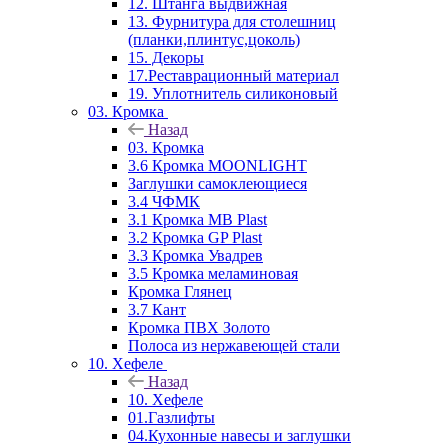
12. Штанга выдвижная
13. Фурнитура для столешниц
(планки,плинтус,цоколь)
15. Декоры
17.Реставрационный материал
19. Уплотнитель силиконовый
03. Кромка
Назад
03. Кромка
3.6 Кромка MOONLIGHT
Заглушки самоклеющиеся
3.4 ЧФМК
3.1 Кромка MB Plast
3.2 Кромка GP Plast
3.3 Кромка Увадрев
3.5 Кромка меламиновая
Кромка Глянец
3.7 Кант
Кромка ПВХ Золото
Полоса из нержавеющей стали
10. Хефеле
Назад
10. Хефеле
01.Газлифты
04.Кухонные навесы и заглушки