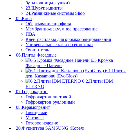
бутылочницы, сушки)
23.Шурупы,винты
24.Раздвижные системы Slido
05.Клей
Обертывание профиля
Мембранно-вакуумное прессование
ПВА
Клеи-расплавы для кромкооблицовывания
Универсальные клеи и герметики
Очиститель
06.Плиты Фасадные
6.5 Кромка
Фасадные Панели
6.1.Плиты
дек. Kastamonu (EvoGloss)
6.2.Плиты IDM
ETERNO
07.Гофрокартон
Гофрокартон листовой
Гофрокартон руллонный
08.Керамогранит
Глянцевые
Матовые
Готовое изделие
20.Фурнитура SAMSUNG (Корея)