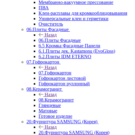
Мембранно-вакуумное прессование
ПВА
Клеи-расплавы для кромкооблицовывания
Универсальные клеи и герметики
Очиститель
06.Плиты Фасадные
Назад
06.Плиты Фасадные
6.5 Кромка Фасадные Панели
6.1.Плиты дек. Kastamonu (EvoGloss)
6.2.Плиты IDM ETERNO
07.Гофрокартон
Назад
07.Гофрокартон
Гофрокартон листовой
Гофрокартон руллонный
08.Керамогранит
Назад
08.Керамогранит
Глянцевые
Матовые
Готовое изделие
20.Фурнитура SAMSUNG (Корея)
Назад
20.Фурнитура SAMSUNG (Корея)