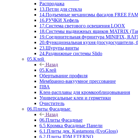
Распродажа
13.Петли для стекла
14.Подъемные механизмы фасадов FREE FAMI
16.РУЧКИ Хефель
17.Система светового освещения LOOX
18.Системы выдвижных ящиков MATRIX (Тан
19.Соединительная фурнитура MINIFIX, RAFI
20.Функциональная кухня (посудосушители, 
23.Шурупы,винты
24.Раздвижные системы Slido
05.Клей
Назад
05.Клей
Обертывание профиля
Мембранно-вакуумное прессование
ПВА
Клеи-расплавы для кромкооблицовывания
Универсальные клеи и герметики
Очиститель
06.Плиты Фасадные
Назад
06.Плиты Фасадные
6.5 Кромка Фасадные Панели
6.1.Плиты дек. Kastamonu (EvoGloss)
6.2.Плиты IDM ETERNO