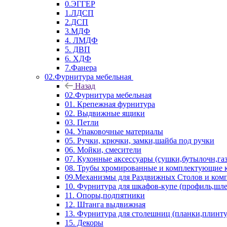
0.ЭГГЕР
1.ЛДСП
2.ДСП
3.МДФ
4. ЛМДФ
5. ДВП
6. ХДФ
7.Фанера
02.Фурнитура мебельная
Назад
02.Фурнитура мебельная
01. Крепежная фурнитура
02. Выдвижные ящики
03. Петли
04. Упаковочные материалы
05. Ручки, крючки, замки,шайба под ручки
06. Мойки, смесители
07. Кухонные аксессуары (сушки,бутылочн,га
08. Трубы хромированные и комплектующие к
09.Механизмы для Раздвижных Столов и ко
10. Фурнитура для шкафов-купе (профиль,шле
11. Опоры,подпятники
12. Штанга выдвижная
13. Фурнитура для столешниц (планки,плинту
15. Декоры