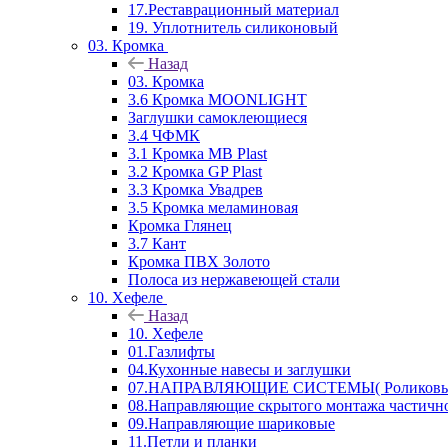
17.Реставрационный материал
19. Уплотнитель силиконовый
03. Кромка
Назад
03. Кромка
3.6 Кромка MOONLIGHT
Заглушки самоклеющиеся
3.4 ЧФМК
3.1 Кромка MB Plast
3.2 Кромка GP Plast
3.3 Кромка Увадрев
3.5 Кромка меламиновая
Кромка Глянец
3.7 Кант
Кромка ПВХ Золото
Полоса из нержавеющей стали
10. Хефеле
Назад
10. Хефеле
01.Газлифты
04.Кухонные навесы и заглушки
07.НАПРАВЛЯЮЩИЕ СИСТЕМЫ( Роликовые 
08.Направляющие скрытого монтажа частичн
09.Направляющие шариковые
11.Петли и планки