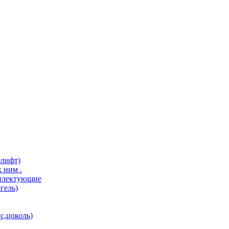
злифт)
 ним .
мплектующие
гель)
с,цоколь)