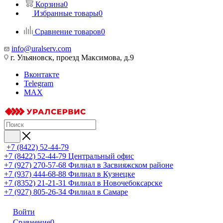
Корзина
0
Избранные товары
0
Сравнение товаров
0
info@uralserv.com
г. Ульяновск, проезд Максимова, д.9
Вконтакте
Telegram
MAX
+7 (8422) 52-44-79
+7 (8422) 52-44-79
Центральный офис
+7 (927) 270-57-68
Филиал в Засвияжском районе
+7 (937) 444-68-88
Филиал в Кузнецке
+7 (8352) 21-21-31
Филиал в Новочебоксарске
+7 (927) 805-26-34
Филиал в Самаре
Войти
Сравнение
0