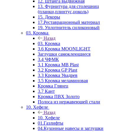
12. Штанга выдвижная
13. Фурнитура для столешниц
(планки,плинтус,цоколь)
15. Декоры
17.Реставрационный материал
19. Уплотнитель силиконовый
03. Кромка
Назад
03. Кромка
3.6 Кромка MOONLIGHT
Заглушки самоклеющиеся
3.4 ЧФМК
3.1 Кромка MB Plast
3.2 Кромка GP Plast
3.3 Кромка Увадрев
3.5 Кромка меламиновая
Кромка Глянец
3.7 Кант
Кромка ПВХ Золото
Полоса из нержавеющей стали
10. Хефеле
Назад
10. Хефеле
01.Газлифты
04.Кухонные навесы и заглушки