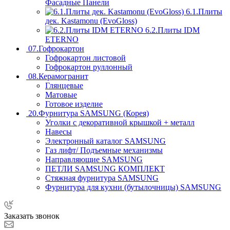
Фасадные Панели
6.1.Плиты
дек. Kastamonu (EvoGloss)
6.2.Плиты IDM
ETERNO
07.Гофрокартон
Гофрокартон листовой
Гофрокартон руллонный
08.Керамогранит
Глянцевые
Матовые
Готовое изделие
20.Фурнитура SAMSUNG (Корея)
Уголки с декоративной крышкой + металл
Навесы
Электронный каталог SAMSUNG
Газ лифт/ Подъемные механизмы
Направляющие SAMSUNG
ПЕТЛИ SAMSUNG КОМПЛЕКТ
Стяжная фурнитура SAMSUNG
Фурнитура для кухни (бутылочницы) SAMSUNG
Заказать звонок