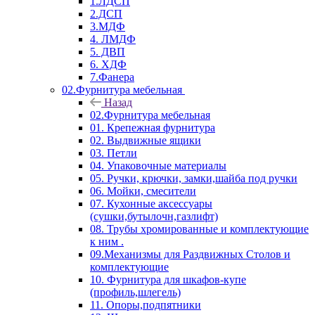
1.ЛДСП
2.ДСП
3.МДФ
4. ЛМДФ
5. ДВП
6. ХДФ
7.Фанера
02.Фурнитура мебельная
Назад
02.Фурнитура мебельная
01. Крепежная фурнитура
02. Выдвижные ящики
03. Петли
04. Упаковочные материалы
05. Ручки, крючки, замки,шайба под ручки
06. Мойки, смесители
07. Кухонные аксессуары
(сушки,бутылочн,газлифт)
08. Трубы хромированные и комплектующие
к ним .
09.Механизмы для Раздвижных Столов и
комплектующие
10. Фурнитура для шкафов-купе
(профиль,шлегель)
11. Опоры,подпятники