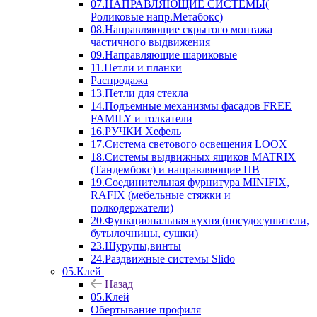
07.НАПРАВЛЯЮЩИЕ СИСТЕМЫ(
Роликовые напр.Метабокс)
08.Направляющие скрытого монтажа
частичного выдвижения
09.Направляющие шариковые
11.Петли и планки
Распродажа
13.Петли для стекла
14.Подъемные механизмы фасадов FREE
FAMILY и толкатели
16.РУЧКИ Хефель
17.Система светового освещения LOOX
18.Системы выдвижных ящиков MATRIX
(Тандембокс) и направляющие ПВ
19.Соединительная фурнитура MINIFIX,
RAFIX (мебельные стяжки и
полкодержатели)
20.Функциональная кухня (посудосушители,
бутылочницы, сушки)
23.Шурупы,винты
24.Раздвижные системы Slido
05.Клей
Назад
05.Клей
Обертывание профиля