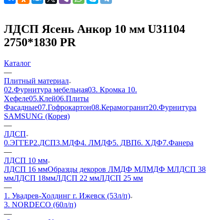
ЛДСП Ясень Анкор 10 мм U31104
2750*1830 PR
Каталог
—
Плитный материал
02.Фурнитура мебельная
03. Кромка
10.
Хефеле
05.Клей
06.Плиты
Фасадные
07.Гофрокартон
08.Керамогранит
20.Фурнитура
SAMSUNG (Корея)
—
ЛДСП
0.ЭГГЕР
2.ДСП
3.МДФ
4. ЛМДФ
5. ДВП
6. ХДФ
7.Фанера
—
ЛДСП 10 мм
ЛДСП 16 мм
Образцы декоров ЛМДФ М
ЛМДФ М
ЛДСП 38
мм
ЛДСП 18мм
ЛДСП 22 мм
ЛДСП 25 мм
—
1. Увадрев-Холдинг г. Ижевск (53л/п)
3. NORDECO (60л/п)
—