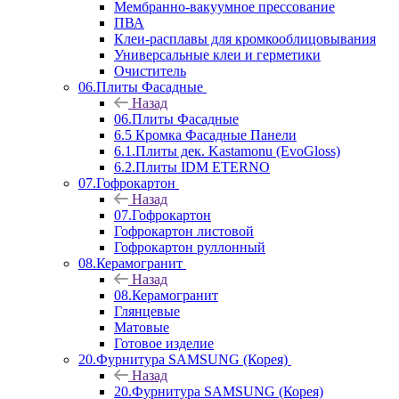
Мембранно-вакуумное прессование
ПВА
Клеи-расплавы для кромкооблицовывания
Универсальные клеи и герметики
Очиститель
06.Плиты Фасадные
Назад
06.Плиты Фасадные
6.5 Кромка Фасадные Панели
6.1.Плиты дек. Kastamonu (EvoGloss)
6.2.Плиты IDM ETERNO
07.Гофрокартон
Назад
07.Гофрокартон
Гофрокартон листовой
Гофрокартон руллонный
08.Керамогранит
Назад
08.Керамогранит
Глянцевые
Матовые
Готовое изделие
20.Фурнитура SAMSUNG (Корея)
Назад
20.Фурнитура SAMSUNG (Корея)