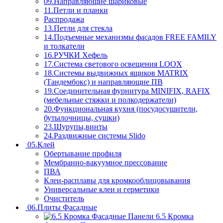
09.Направляющие шариковые
11.Петли и планки
Распродажа
13.Петли для стекла
14.Подъемные механизмы фасадов FREE FAMILY
и толкатели
16.РУЧКИ Хефель
17.Система светового освещения LOOX
18.Системы выдвижных ящиков MATRIX
(Тандембокс) и направляющие ПВ
19.Соединительная фурнитура MINIFIX, RAFIX
(мебельные стяжки и полкодержатели)
20.Функциональная кухня (посудосушители,
бутылочницы, сушки)
23.Шурупы,винты
24.Раздвижные системы Slido
05.Клей
Обертывание профиля
Мембранно-вакуумное прессование
ПВА
Клеи-расплавы для кромкооблицовывания
Универсальные клеи и герметики
Очиститель
06.Плиты Фасадные
6.5 Кромка