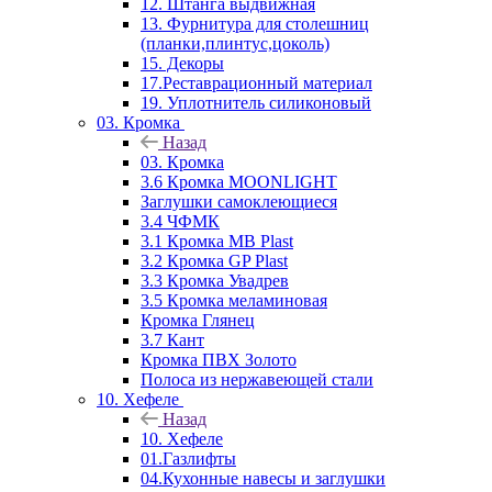
12. Штанга выдвижная
13. Фурнитура для столешниц
(планки,плинтус,цоколь)
15. Декоры
17.Реставрационный материал
19. Уплотнитель силиконовый
03. Кромка
Назад
03. Кромка
3.6 Кромка MOONLIGHT
Заглушки самоклеющиеся
3.4 ЧФМК
3.1 Кромка MB Plast
3.2 Кромка GP Plast
3.3 Кромка Увадрев
3.5 Кромка меламиновая
Кромка Глянец
3.7 Кант
Кромка ПВХ Золото
Полоса из нержавеющей стали
10. Хефеле
Назад
10. Хефеле
01.Газлифты
04.Кухонные навесы и заглушки