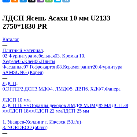
ЛДСП Ясень Асахи 10 мм U2133
2750*1830 PR
Каталог
—
Плитный материал
02.Фурнитура мебельная
03. Кромка
10.
Хефеле
05.Клей
06.Плиты
Фасадные
07.Гофрокартон
08.Керамогранит
20.Фурнитура
SAMSUNG (Корея)
—
ЛДСП
0.ЭГГЕР
2.ДСП
3.МДФ
4. ЛМДФ
5. ДВП
6. ХДФ
7.Фанера
—
ЛДСП 10 мм
ЛДСП 16 мм
Образцы декоров ЛМДФ М
ЛМДФ М
ЛДСП 38
мм
ЛДСП 18мм
ЛДСП 22 мм
ЛДСП 25 мм
—
1. Увадрев-Холдинг г. Ижевск (53л/п)
3. NORDECO (60л/п)
—