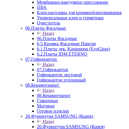
Мембранно-вакуумное прессование
ПВА
Клеи-расплавы для кромкооблицовывания
Универсальные клеи и герметики
Очиститель
06.Плиты Фасадные
Назад
06.Плиты Фасадные
6.5 Кромка Фасадные Панели
6.1.Плиты дек. Kastamonu (EvoGloss)
6.2.Плиты IDM ETERNO
07.Гофрокартон
Назад
07.Гофрокартон
Гофрокартон листовой
Гофрокартон руллонный
08.Керамогранит
Назад
08.Керамогранит
Глянцевые
Матовые
Готовое изделие
20.Фурнитура SAMSUNG (Корея)
Назад
20.Фурнитура SAMSUNG (Корея)