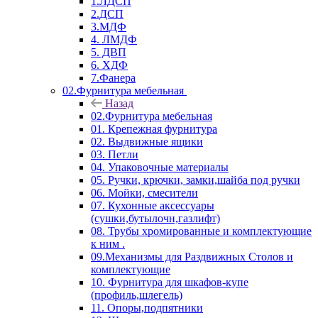
1.ЛДСП
2.ДСП
3.МДФ
4. ЛМДФ
5. ДВП
6. ХДФ
7.Фанера
02.Фурнитура мебельная
Назад
02.Фурнитура мебельная
01. Крепежная фурнитура
02. Выдвижные ящики
03. Петли
04. Упаковочные материалы
05. Ручки, крючки, замки,шайба под ручки
06. Мойки, смесители
07. Кухонные аксессуары
(сушки,бутылочн,газлифт)
08. Трубы хромированные и комплектующие
к ним .
09.Механизмы для Раздвижных Столов и
комплектующие
10. Фурнитура для шкафов-купе
(профиль,шлегель)
11. Опоры,подпятники