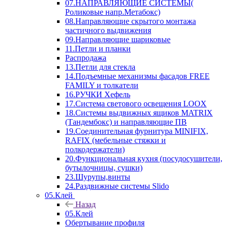
07.НАПРАВЛЯЮЩИЕ СИСТЕМЫ(
Роликовые напр.Метабокс)
08.Направляющие скрытого монтажа
частичного выдвижения
09.Направляющие шариковые
11.Петли и планки
Распродажа
13.Петли для стекла
14.Подъемные механизмы фасадов FREE
FAMILY и толкатели
16.РУЧКИ Хефель
17.Система светового освещения LOOX
18.Системы выдвижных ящиков MATRIX
(Тандембокс) и направляющие ПВ
19.Соединительная фурнитура MINIFIX,
RAFIX (мебельные стяжки и
полкодержатели)
20.Функциональная кухня (посудосушители,
бутылочницы, сушки)
23.Шурупы,винты
24.Раздвижные системы Slido
05.Клей
Назад
05.Клей
Обертывание профиля