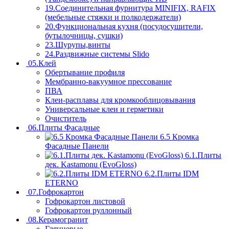
19.Соединительная фурнитура MINIFIX, RAFIX
(мебельные стяжки и полкодержатели)
20.Функциональная кухня (посудосушители,
бутылочницы, сушки)
23.Шурупы,винты
24.Раздвижные системы Slido
05.Клей
Обертывание профиля
Мембранно-вакуумное прессование
ПВА
Клеи-расплавы для кромкооблицовывания
Универсальные клеи и герметики
Очиститель
06.Плиты Фасадные
6.5 Кромка
Фасадные Панели
6.1.Плиты
дек. Kastamonu (EvoGloss)
6.2.Плиты IDM
ETERNO
07.Гофрокартон
Гофрокартон листовой
Гофрокартон руллонный
08.Керамогранит
Глянцевые