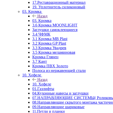
17.Реставрационный материал
19. Уплотнитель силиконовый
03. Кромка
Назад
03. Кромка
3.6 Кромка MOONLIGHT
Заглушки самоклеющиеся
3.4 ЧФМК
3.1 Кромка MB Plast
3.2 Кромка GP Plast
3.3 Кромка Увадрев
3.5 Кромка меламиновая
Кромка Глянец
3.7 Кант
Кромка ПВХ Золото
Полоса из нержавеющей стали
10. Хефеле
Назад
10. Хефеле
01.Газлифты
04.Кухонные навесы и заглушки
07.НАПРАВЛЯЮЩИЕ СИСТЕМЫ( Роликовые 
08.Направляющие скрытого монтажа частичн
09.Направляющие шариковые
11.Петли и планки