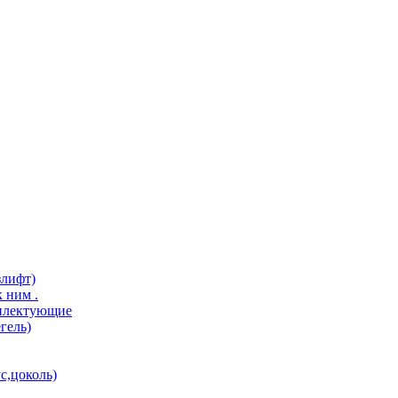
злифт)
 ним .
мплектующие
гель)
с,цоколь)