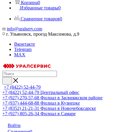
Корзина
0
Избранные товары
0
Сравнение товаров
0
info@uralserv.com
г. Ульяновск, проезд Максимова, д.9
Вконтакте
Telegram
MAX
+7 (8422) 52-44-79
+7 (8422) 52-44-79
Центральный офис
+7 (927) 270-57-68
Филиал в Засвияжском районе
+7 (937) 444-68-88
Филиал в Кузнецке
+7 (8352) 21-21-31
Филиал в Новочебоксарске
+7 (927) 805-26-34
Филиал в Самаре
Войти
Сравнение
0