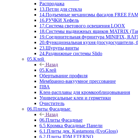
Распродажа
13.Петли для стекла
14.Подъемные механизмы фасадов FREE FAMI
16.РУЧКИ Хефель
17.Система светового освещения LOOX
18.Системы выдвижных ящиков MATRIX (Тан
19.Соединительная фурнитура MINIFIX, RAFI
20.Функциональная кухня (посудосушители, 
23.Шурупы,винты
24.Раздвижные системы Slido
05.Клей
Назад
05.Клей
Обертывание профиля
Мембранно-вакуумное прессование
ПВА
Клеи-расплавы для кромкооблицовывания
Универсальные клеи и герметики
Очиститель
06.Плиты Фасадные
Назад
06.Плиты Фасадные
6.5 Кромка Фасадные Панели
6.1.Плиты дек. Kastamonu (EvoGloss)
6.2.Плиты IDM ETERNO