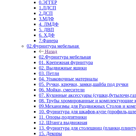
0.ЭГГЕР
1.ЛДСП
2.ДСП
3.МДФ
4. ЛМДФ
5. ДВП
6. ХДФ
7.Фанера
02.Фурнитура мебельная
Назад
02.Фурнитура мебельная
01. Крепежная фурнитура
02. Выдвижные ящики
03. Петли
04. Упаковочные материалы
05. Ручки, крючки, замки,шайба под ручки
06. Мойки, смесители
07. Кухонные аксессуары (сушки,бутылочн,га
08. Трубы хромированные и комплектующие к
09.Механизмы для Раздвижных Столов и ко
10. Фурнитура для шкафов-купе (профиль,шле
11. Опоры,подпятники
12. Штанга выдвижная
13. Фурнитура для столешниц (планки,плинту
15. Декоры