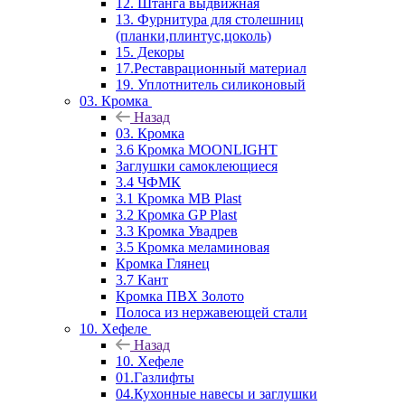
12. Штанга выдвижная
13. Фурнитура для столешниц
(планки,плинтус,цоколь)
15. Декоры
17.Реставрационный материал
19. Уплотнитель силиконовый
03. Кромка
Назад
03. Кромка
3.6 Кромка MOONLIGHT
Заглушки самоклеющиеся
3.4 ЧФМК
3.1 Кромка MB Plast
3.2 Кромка GP Plast
3.3 Кромка Увадрев
3.5 Кромка меламиновая
Кромка Глянец
3.7 Кант
Кромка ПВХ Золото
Полоса из нержавеющей стали
10. Хефеле
Назад
10. Хефеле
01.Газлифты
04.Кухонные навесы и заглушки