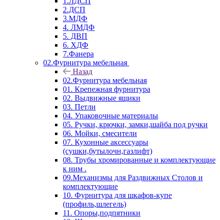
1.ЛДСП
2.ДСП
3.МДФ
4. ЛМДФ
5. ДВП
6. ХДФ
7.Фанера
02.Фурнитура мебельная
Назад
02.Фурнитура мебельная
01. Крепежная фурнитура
02. Выдвижные ящики
03. Петли
04. Упаковочные материалы
05. Ручки, крючки, замки,шайба под ручки
06. Мойки, смесители
07. Кухонные аксессуары
(сушки,бутылочн,газлифт)
08. Трубы хромированные и комплектующие
к ним .
09.Механизмы для Раздвижных Столов и
комплектующие
10. Фурнитура для шкафов-купе
(профиль,шлегель)
11. Опоры,подпятники