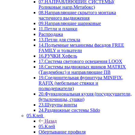
07.НАПРАВЛЯЮЩИЕ СИСТЕМЫ(
Роликовые напр.Метабокс)
08.Направляющие скрытого монтажа
частичного выдвижения
09.Направляющие шариковые
11.Петли и планки
Распродажа
13.Петли для стекла
14.Подъемные механизмы фасадов FREE
FAMILY и толкатели
16.РУЧКИ Хефель
17.Система светового освещения LOOX
18.Системы выдвижных ящиков MATRIX
(Тандембокс) и направляющие ПВ
19.Соединительная фурнитура MINIFIX,
RAFIX (мебельные стяжки и
полкодержатели)
20.Функциональная кухня (посудосушители,
бутылочницы, сушки)
23.Шурупы,винты
24.Раздвижные системы Slido
05.Клей
Назад
05.Клей
Обертывание профиля