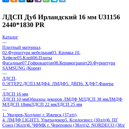
ЛДСП Дуб Ирландский 16 мм U31156
2440*1830 PR
Каталог
—
Плитный материал
02.Фурнитура мебельная
03. Кромка
10.
Хефеле
05.Клей
06.Плиты
Фасадные
07.Гофрокартон
08.Керамогранит
20.Фурнитура
SAMSUNG (Корея)
—
ЛДСП
0.ЭГГЕР
2.ДСП
3.МДФ
4. ЛМДФ
5. ДВП
6. ХДФ
7.Фанера
—
ЛДСП 16 мм
ЛДСП 10 мм
Образцы декоров ЛМДФ М
ЛДСП 38 мм
ЛМДФ
М
ЛДСП 18мм
ЛДСП 22 мм
ЛДСП 25 мм
—
1. Увадрев-Холдинг г. Ижевск (37л/п)
4. ЛМДФ LIGHT
3. Ультрадекор
5. Ксилосвисс (30л/п)
6. ПГ
Союз (36л/п)
6. ЧФМК г. Череповец (38л/п)
2. NORDECO (38л/