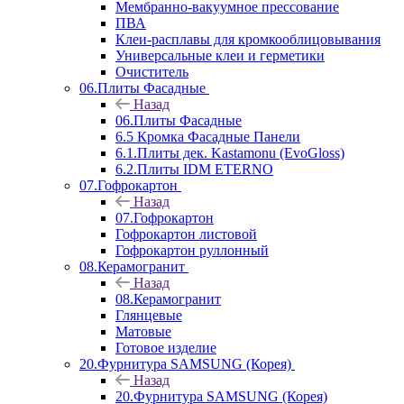
Мембранно-вакуумное прессование
ПВА
Клеи-расплавы для кромкооблицовывания
Универсальные клеи и герметики
Очиститель
06.Плиты Фасадные
Назад
06.Плиты Фасадные
6.5 Кромка Фасадные Панели
6.1.Плиты дек. Kastamonu (EvoGloss)
6.2.Плиты IDM ETERNO
07.Гофрокартон
Назад
07.Гофрокартон
Гофрокартон листовой
Гофрокартон руллонный
08.Керамогранит
Назад
08.Керамогранит
Глянцевые
Матовые
Готовое изделие
20.Фурнитура SAMSUNG (Корея)
Назад
20.Фурнитура SAMSUNG (Корея)