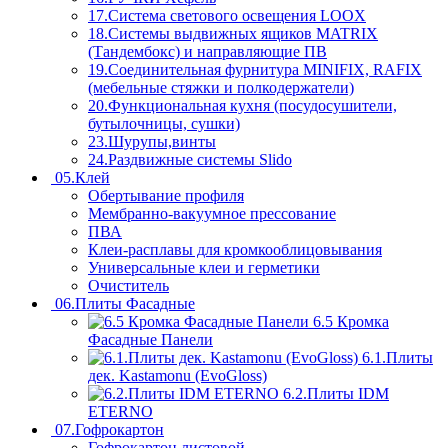
17.Система светового освещения LOOX
18.Системы выдвижных ящиков MATRIX
(Тандембокс) и направляющие ПВ
19.Соединительная фурнитура MINIFIX, RAFIX
(мебельные стяжки и полкодержатели)
20.Функциональная кухня (посудосушители,
бутылочницы, сушки)
23.Шурупы,винты
24.Раздвижные системы Slido
05.Клей
Обертывание профиля
Мембранно-вакуумное прессование
ПВА
Клеи-расплавы для кромкооблицовывания
Универсальные клеи и герметики
Очиститель
06.Плиты Фасадные
6.5 Кромка
Фасадные Панели
6.1.Плиты
дек. Kastamonu (EvoGloss)
6.2.Плиты IDM
ETERNO
07.Гофрокартон
Гофрокартон листовой