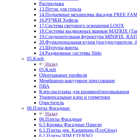
Распродажа
13.Петли для стекла
14.Подъемные механизмы фасадов FREE FAMI
16.РУЧКИ Хефель
17.Система светового освещения LOOX
18.Системы выдвижных ящиков MATRIX (Тан
19.Соединительная фурнитура MINIFIX, RAFI
20.Функциональная кухня (посудосушители, 
23.Шурупы,винты
24.Раздвижные системы Slido
05.Клей
Назад
05.Клей
Обертывание профиля
Мембранно-вакуумное прессование
ПВА
Клеи-расплавы для кромкооблицовывания
Универсальные клеи и герметики
Очиститель
06.Плиты Фасадные
Назад
06.Плиты Фасадные
6.5 Кромка Фасадные Панели
6.1.Плиты дек. Kastamonu (EvoGloss)
6.2.Плиты IDM ETERNO