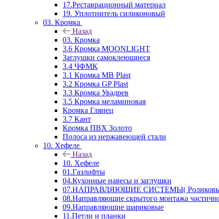
17.Реставрационный материал
19. Уплотнитель силиконовый
03. Кромка
Назад
03. Кромка
3.6 Кромка MOONLIGHT
Заглушки самоклеющиеся
3.4 ЧФМК
3.1 Кромка MB Plast
3.2 Кромка GP Plast
3.3 Кромка Увадрев
3.5 Кромка меламиновая
Кромка Глянец
3.7 Кант
Кромка ПВХ Золото
Полоса из нержавеющей стали
10. Хефеле
Назад
10. Хефеле
01.Газлифты
04.Кухонные навесы и заглушки
07.НАПРАВЛЯЮЩИЕ СИСТЕМЫ( Роликовые 
08.Направляющие скрытого монтажа частичн
09.Направляющие шариковые
11.Петли и планки