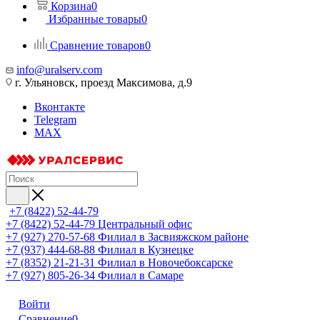
Корзина
0
Избранные товары
0
Сравнение товаров
0
info@uralserv.com
г. Ульяновск, проезд Максимова, д.9
Вконтакте
Telegram
MAX
+7 (8422) 52-44-79
+7 (8422) 52-44-79
Центральный офис
+7 (927) 270-57-68
Филиал в Засвияжском районе
+7 (937) 444-68-88
Филиал в Кузнецке
+7 (8352) 21-21-31
Филиал в Новочебоксарске
+7 (927) 805-26-34
Филиал в Самаре
Войти
Сравнение
0