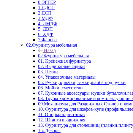
0.ЭГГЕР
1.ЛДСП
2.ДСП
3.МДФ
4. ЛМДФ
5. ДВП
6. ХДФ
7.Фанера
02.Фурнитура мебельная
Назад
02.Фурнитура мебельная
01. Крепежная фурнитура
02. Выдвижные ящики
03. Петли
04. Упаковочные материалы
05. Ручки, крючки, замки,шайба под ручки
06. Мойки, смесители
07. Кухонные аксессуары (сушки,бутылочн,га
08. Трубы хромированные и комплектующие к
09.Механизмы для Раздвижных Столов и ко
10. Фурнитура для шкафов-купе (профиль,шле
11. Опоры,подпятники
12. Штанга выдвижная
13. Фурнитура для столешниц (планки,плинту
15. Декоры