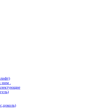
злифт)
 ним .
мплектующие
гель)
с,цоколь)