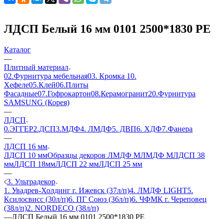
ЛДСП Белый 16 мм 0101 2500*1830 РЕ
Каталог
—
Плитный материал
02.Фурнитура мебельная
03. Кромка
10.
Хефеле
05.Клей
06.Плиты
Фасадные
07.Гофрокартон
08.Керамогранит
20.Фурнитура
SAMSUNG (Корея)
—
ЛДСП
0.ЭГГЕР
2.ДСП
3.МДФ
4. ЛМДФ
5. ДВП
6. ХДФ
7.Фанера
—
ЛДСП 16 мм
ЛДСП 10 мм
Образцы декоров ЛМДФ М
ЛМДФ М
ЛДСП 38
мм
ЛДСП 18мм
ЛДСП 22 мм
ЛДСП 25 мм
—
3. Ультрадекор
1. Увадрев-Холдинг г. Ижевск (37л/п)
4. ЛМДФ LIGHT
5.
Ксилосвисс (30л/п)
6. ПГ Союз (36л/п)
6. ЧФМК г. Череповец
(38л/п)
2. NORDECO (38л/п)
—
ЛДСП Белый 16 мм 0101 2500*1830 РЕ