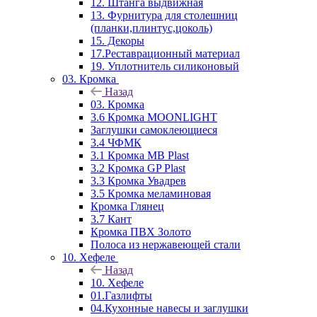
12. Штанга выдвижная
13. Фурнитура для столешниц
(планки,плинтус,цоколь)
15. Декоры
17.Реставрационный материал
19. Уплотнитель силиконовый
03. Кромка
Назад
03. Кромка
3.6 Кромка MOONLIGHT
Заглушки самоклеющиеся
3.4 ЧФМК
3.1 Кромка MB Plast
3.2 Кромка GP Plast
3.3 Кромка Увадрев
3.5 Кромка меламиновая
Кромка Глянец
3.7 Кант
Кромка ПВХ Золото
Полоса из нержавеющей стали
10. Хефеле
Назад
10. Хефеле
01.Газлифты
04.Кухонные навесы и заглушки