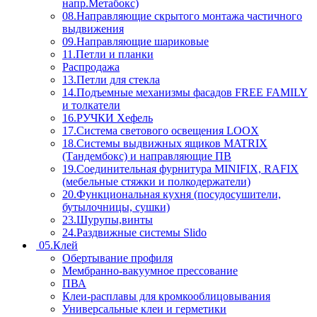
напр.Метабокс)
08.Направляющие скрытого монтажа частичного
выдвижения
09.Направляющие шариковые
11.Петли и планки
Распродажа
13.Петли для стекла
14.Подъемные механизмы фасадов FREE FAMILY
и толкатели
16.РУЧКИ Хефель
17.Система светового освещения LOOX
18.Системы выдвижных ящиков MATRIX
(Тандембокс) и направляющие ПВ
19.Соединительная фурнитура MINIFIX, RAFIX
(мебельные стяжки и полкодержатели)
20.Функциональная кухня (посудосушители,
бутылочницы, сушки)
23.Шурупы,винты
24.Раздвижные системы Slido
05.Клей
Обертывание профиля
Мембранно-вакуумное прессование
ПВА
Клеи-расплавы для кромкооблицовывания
Универсальные клеи и герметики