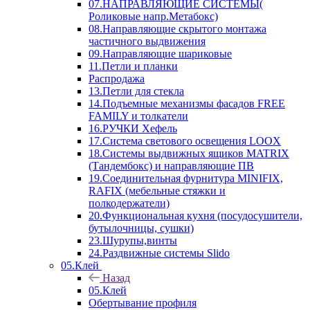
07.НАПРАВЛЯЮЩИЕ СИСТЕМЫ(
Роликовые напр.Метабокс)
08.Направляющие скрытого монтажа
частичного выдвижения
09.Направляющие шариковые
11.Петли и планки
Распродажа
13.Петли для стекла
14.Подъемные механизмы фасадов FREE
FAMILY и толкатели
16.РУЧКИ Хефель
17.Система светового освещения LOOX
18.Системы выдвижных ящиков MATRIX
(Тандембокс) и направляющие ПВ
19.Соединительная фурнитура MINIFIX,
RAFIX (мебельные стяжки и
полкодержатели)
20.Функциональная кухня (посудосушители,
бутылочницы, сушки)
23.Шурупы,винты
24.Раздвижные системы Slido
05.Клей
Назад
05.Клей
Обертывание профиля