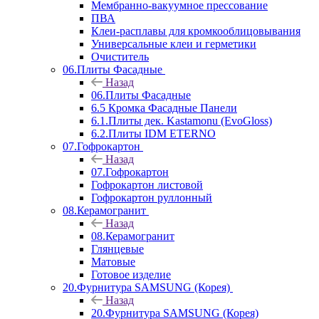
Мембранно-вакуумное прессование
ПВА
Клеи-расплавы для кромкооблицовывания
Универсальные клеи и герметики
Очиститель
06.Плиты Фасадные
Назад
06.Плиты Фасадные
6.5 Кромка Фасадные Панели
6.1.Плиты дек. Kastamonu (EvoGloss)
6.2.Плиты IDM ETERNO
07.Гофрокартон
Назад
07.Гофрокартон
Гофрокартон листовой
Гофрокартон руллонный
08.Керамогранит
Назад
08.Керамогранит
Глянцевые
Матовые
Готовое изделие
20.Фурнитура SAMSUNG (Корея)
Назад
20.Фурнитура SAMSUNG (Корея)