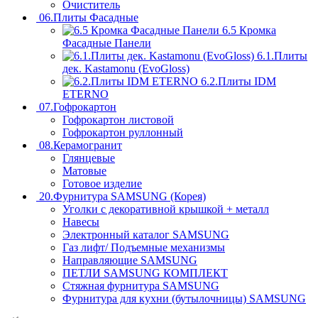
Очиститель
06.Плиты Фасадные
6.5 Кромка
Фасадные Панели
6.1.Плиты
дек. Kastamonu (EvoGloss)
6.2.Плиты IDM
ETERNO
07.Гофрокартон
Гофрокартон листовой
Гофрокартон руллонный
08.Керамогранит
Глянцевые
Матовые
Готовое изделие
20.Фурнитура SAMSUNG (Корея)
Уголки с декоративной крышкой + металл
Навесы
Электронный каталог SAMSUNG
Газ лифт/ Подъемные механизмы
Направляющие SAMSUNG
ПЕТЛИ SAMSUNG КОМПЛЕКТ
Стяжная фурнитура SAMSUNG
Фурнитура для кухни (бутылочницы) SAMSUNG