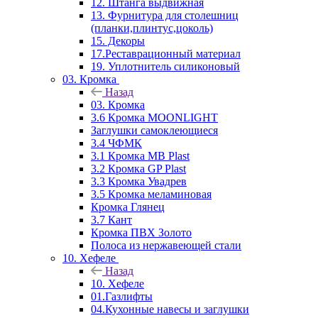
12. Штанга выдвижная
13. Фурнитура для столешниц
(планки,плинтус,цоколь)
15. Декоры
17.Реставрационный материал
19. Уплотнитель силиконовый
03. Кромка
Назад
03. Кромка
3.6 Кромка MOONLIGHT
Заглушки самоклеющиеся
3.4 ЧФМК
3.1 Кромка MB Plast
3.2 Кромка GP Plast
3.3 Кромка Увадрев
3.5 Кромка меламиновая
Кромка Глянец
3.7 Кант
Кромка ПВХ Золото
Полоса из нержавеющей стали
10. Хефеле
Назад
10. Хефеле
01.Газлифты
04.Кухонные навесы и заглушки