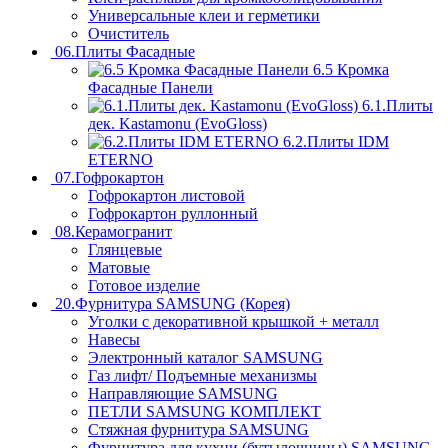
Универсальные клеи и герметики
Очиститель
06.Плиты Фасадные
6.5 Кромка
Фасадные Панели
6.1.Плиты
дек. Kastamonu (EvoGloss)
6.2.Плиты IDM
ETERNO
07.Гофрокартон
Гофрокартон листовой
Гофрокартон руллонный
08.Керамогранит
Глянцевые
Матовые
Готовое изделие
20.Фурнитура SAMSUNG (Корея)
Уголки с декоративной крышкой + металл
Навесы
Электронный каталог SAMSUNG
Газ лифт/ Подъемные механизмы
Направляющие SAMSUNG
ПЕТЛИ SAMSUNG КОМПЛЕКТ
Стяжная фурнитура SAMSUNG
Фурнитура для кухни (бутылочницы) SAMSUNG