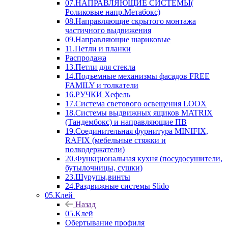
07.НАПРАВЛЯЮЩИЕ СИСТЕМЫ(
Роликовые напр.Метабокс)
08.Направляющие скрытого монтажа
частичного выдвижения
09.Направляющие шариковые
11.Петли и планки
Распродажа
13.Петли для стекла
14.Подъемные механизмы фасадов FREE
FAMILY и толкатели
16.РУЧКИ Хефель
17.Система светового освещения LOOX
18.Системы выдвижных ящиков MATRIX
(Тандембокс) и направляющие ПВ
19.Соединительная фурнитура MINIFIX,
RAFIX (мебельные стяжки и
полкодержатели)
20.Функциональная кухня (посудосушители,
бутылочницы, сушки)
23.Шурупы,винты
24.Раздвижные системы Slido
05.Клей
Назад
05.Клей
Обертывание профиля