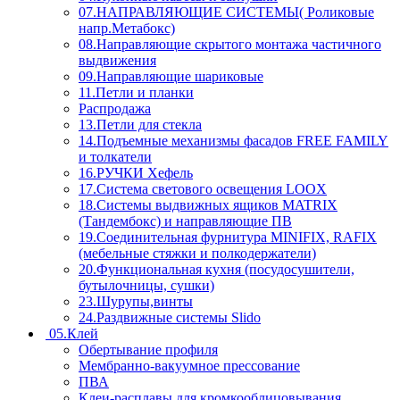
07.НАПРАВЛЯЮЩИЕ СИСТЕМЫ( Роликовые
напр.Метабокс)
08.Направляющие скрытого монтажа частичного
выдвижения
09.Направляющие шариковые
11.Петли и планки
Распродажа
13.Петли для стекла
14.Подъемные механизмы фасадов FREE FAMILY
и толкатели
16.РУЧКИ Хефель
17.Система светового освещения LOOX
18.Системы выдвижных ящиков MATRIX
(Тандембокс) и направляющие ПВ
19.Соединительная фурнитура MINIFIX, RAFIX
(мебельные стяжки и полкодержатели)
20.Функциональная кухня (посудосушители,
бутылочницы, сушки)
23.Шурупы,винты
24.Раздвижные системы Slido
05.Клей
Обертывание профиля
Мембранно-вакуумное прессование
ПВА
Клеи-расплавы для кромкооблицовывания