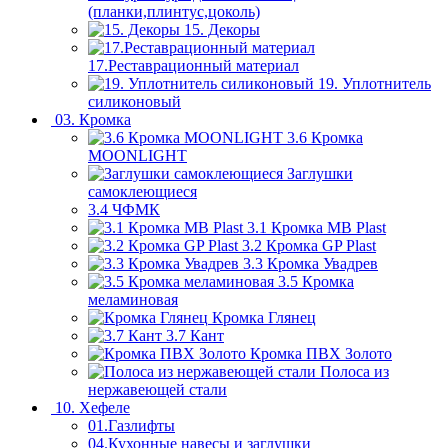
(планки,плинтус,цоколь)
15. Декоры
17.Реставрационный материал
19. Уплотнитель
силиконовый
03. Кромка
3.6 Кромка
MOONLIGHT
Заглушки
самоклеющиеся
3.4 ЧФМК
3.1 Кромка MB Plast
3.2 Кромка GP Plast
3.3 Кромка Увадрев
3.5 Кромка
меламиновая
Кромка Глянец
3.7 Кант
Кромка ПВХ Золото
Полоса из
нержавеющей стали
10. Хефеле
01.Газлифты
04.Кухонные навесы и заглушки