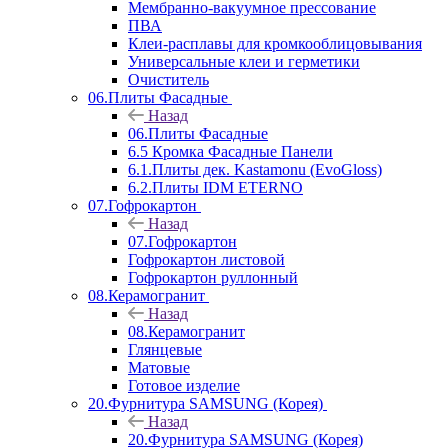
Мембранно-вакуумное прессование
ПВА
Клеи-расплавы для кромкооблицовывания
Универсальные клеи и герметики
Очиститель
06.Плиты Фасадные
Назад
06.Плиты Фасадные
6.5 Кромка Фасадные Панели
6.1.Плиты дек. Kastamonu (EvoGloss)
6.2.Плиты IDM ETERNO
07.Гофрокартон
Назад
07.Гофрокартон
Гофрокартон листовой
Гофрокартон руллонный
08.Керамогранит
Назад
08.Керамогранит
Глянцевые
Матовые
Готовое изделие
20.Фурнитура SAMSUNG (Корея)
Назад
20.Фурнитура SAMSUNG (Корея)