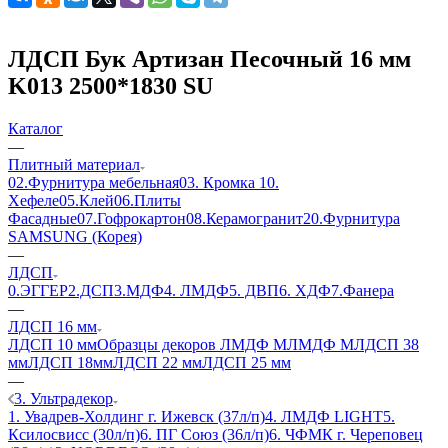
ЛДСП Бук Артизан Песочный 16 мм
K013 2500*1830 SU
Каталог
—
Плитный материал
02.Фурнитура мебельная
03. Кромка
10.
Хефеле
05.Клей
06.Плиты
Фасадные
07.Гофрокартон
08.Керамогранит
20.Фурнитура
SAMSUNG (Корея)
—
ЛДСП
0.ЭГГЕР
2.ДСП
3.МДФ
4. ЛМДФ
5. ДВП
6. ХДФ
7.Фанера
—
ЛДСП 16 мм
ЛДСП 10 мм
Образцы декоров ЛМДФ М
ЛМДФ М
ЛДСП 38
мм
ЛДСП 18мм
ЛДСП 22 мм
ЛДСП 25 мм
—
3. Ультрадекор
1. Увадрев-Холдинг г. Ижевск (37л/п)
4. ЛМДФ LIGHT
5.
Ксилосвисс (30л/п)
6. ПГ Союз (36л/п)
6. ЧФМК г. Череповец