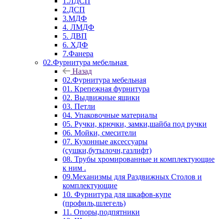
1.ЛДСП
2.ДСП
3.МДФ
4. ЛМДФ
5. ДВП
6. ХДФ
7.Фанера
02.Фурнитура мебельная
Назад
02.Фурнитура мебельная
01. Крепежная фурнитура
02. Выдвижные ящики
03. Петли
04. Упаковочные материалы
05. Ручки, крючки, замки,шайба под ручки
06. Мойки, смесители
07. Кухонные аксессуары
(сушки,бутылочн,газлифт)
08. Трубы хромированные и комплектующие
к ним .
09.Механизмы для Раздвижных Столов и
комплектующие
10. Фурнитура для шкафов-купе
(профиль,шлегель)
11. Опоры,подпятники