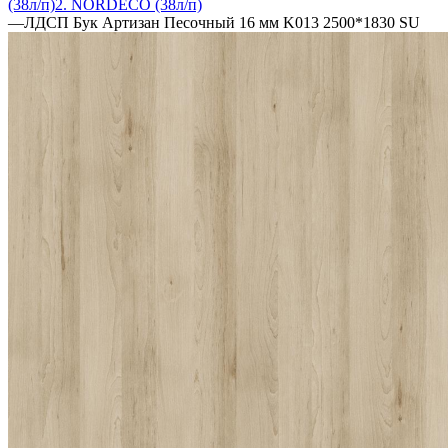
(38л/п)
2. NORDECO (38л/п)
—
ЛДСП Бук Артизан Песочный 16 мм K013 2500*1830 SU