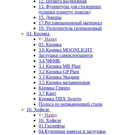
12. Штанга выдвижная
13. Фурнитура для столешниц
(планки,плинтус,цоколь)
15. Декоры
17.Реставрационный материал
19. Уплотнитель силиконовый
03. Кромка
Назад
03. Кромка
3.6 Кромка MOONLIGHT
Заглушки самоклеющиеся
3.4 ЧФМК
3.1 Кромка MB Plast
3.2 Кромка GP Plast
3.3 Кромка Увадрев
3.5 Кромка меламиновая
Кромка Глянец
3.7 Кант
Кромка ПВХ Золото
Полоса из нержавеющей стали
10. Хефеле
Назад
10. Хефеле
01.Газлифты
04.Кухонные навесы и заглушки