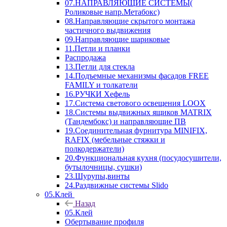
07.НАПРАВЛЯЮЩИЕ СИСТЕМЫ(
Роликовые напр.Метабокс)
08.Направляющие скрытого монтажа
частичного выдвижения
09.Направляющие шариковые
11.Петли и планки
Распродажа
13.Петли для стекла
14.Подъемные механизмы фасадов FREE
FAMILY и толкатели
16.РУЧКИ Хефель
17.Система светового освещения LOOX
18.Системы выдвижных ящиков MATRIX
(Тандембокс) и направляющие ПВ
19.Соединительная фурнитура MINIFIX,
RAFIX (мебельные стяжки и
полкодержатели)
20.Функциональная кухня (посудосушители,
бутылочницы, сушки)
23.Шурупы,винты
24.Раздвижные системы Slido
05.Клей
Назад
05.Клей
Обертывание профиля