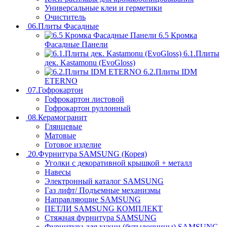
Универсальные клеи и герметики
Очиститель
06.Плиты Фасадные
6.5 Кромка
Фасадные Панели
6.1.Плиты
дек. Kastamonu (EvoGloss)
6.2.Плиты IDM
ETERNO
07.Гофрокартон
Гофрокартон листовой
Гофрокартон руллонный
08.Керамогранит
Глянцевые
Матовые
Готовое изделие
20.Фурнитура SAMSUNG (Корея)
Уголки с декоративной крышкой + металл
Навесы
Электронный каталог SAMSUNG
Газ лифт/ Подъемные механизмы
Направляющие SAMSUNG
ПЕТЛИ SAMSUNG КОМПЛЕКТ
Стяжная фурнитура SAMSUNG
Фурнитура для кухни (бутылочницы) SAMSUNG