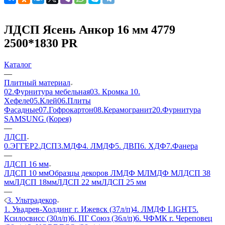
ЛДСП Ясень Анкор 16 мм 4779
2500*1830 PR
Каталог
—
Плитный материал
02.Фурнитура мебельная
03. Кромка
10.
Хефеле
05.Клей
06.Плиты
Фасадные
07.Гофрокартон
08.Керамогранит
20.Фурнитура
SAMSUNG (Корея)
—
ЛДСП
0.ЭГГЕР
2.ДСП
3.МДФ
4. ЛМДФ
5. ДВП
6. ХДФ
7.Фанера
—
ЛДСП 16 мм
ЛДСП 10 мм
Образцы декоров ЛМДФ М
ЛМДФ М
ЛДСП 38
мм
ЛДСП 18мм
ЛДСП 22 мм
ЛДСП 25 мм
—
3. Ультрадекор
1. Увадрев-Холдинг г. Ижевск (37л/п)
4. ЛМДФ LIGHT
5.
Ксилосвисс (30л/п)
6. ПГ Союз (36л/п)
6. ЧФМК г. Череповец