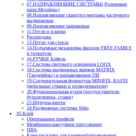
07.НАПРАВЛЯЮЩИЕ СИСТЕМЫ( Роликовые
напр.Метабокс)
08.Направляющие скрытого монтажа частичного
выдвижения
09.Направляющие шариковые
11.Петли и планки
Распродажа
13.Петли для стекла
14.Подъемные механизмы фасадов FREE FAMILY
и толкатели
16.РУЧКИ Хефель
17.Система светового освещения LOOX
18.Системы выдвижных ящиков MATRIX
(Тандембокс) и направляющие ПВ
19.Соединительная фурнитура MINIFIX, RAFIX
(мебельные стяжки и полкодержатели)
20.Функциональная кухня (посудосушители,
бутылочницы, сушки)
23.Шурупы,винты
24.Раздвижные системы Slido
05.Клей
Обертывание профиля
Мембранно-вакуумное прессование
ПВА
Клеи-расплавы для кромкооблицовывания