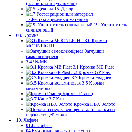
(планки,плинтус,цоколь)
15. Декоры
17.Реставрационный материал
19. Уплотнитель
силиконовый
03. Кромка
3.6 Кромка
MOONLIGHT
Заглушки
самоклеющиеся
3.4 ЧФМК
3.1 Кромка MB Plast
3.2 Кромка GP Plast
3.3 Кромка Увадрев
3.5 Кромка
меламиновая
Кромка Глянец
3.7 Кант
Кромка ПВХ Золото
Полоса из
нержавеющей стали
10. Хефеле
01.Газлифты
04.Кухонные навесы и заглушки