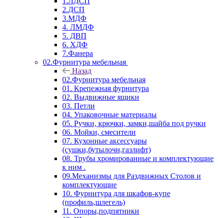
1.ЛДСП
2.ДСП
3.МДФ
4. ЛМДФ
5. ДВП
6. ХДФ
7.Фанера
02.Фурнитура мебельная
Назад
02.Фурнитура мебельная
01. Крепежная фурнитура
02. Выдвижные ящики
03. Петли
04. Упаковочные материалы
05. Ручки, крючки, замки,шайба под ручки
06. Мойки, смесители
07. Кухонные аксессуары
(сушки,бутылочн,газлифт)
08. Трубы хромированные и комплектующие
к ним .
09.Механизмы для Раздвижных Столов и
комплектующие
10. Фурнитура для шкафов-купе
(профиль,шлегель)
11. Опоры,подпятники