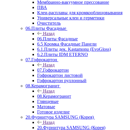
Мембранно-вакуумное прессование
ПВА
Клеи-расплавы для кромкооблицовывания
Универсальные клеи и герметики
Очиститель
06.Плиты Фасадные
Назад
06.Плиты Фасадные
6.5 Кромка Фасадные Панели
6.1.Плиты дек. Kastamonu (EvoGloss)
6.2.Плиты IDM ETERNO
07.Гофрокартон
Назад
07.Гофрокартон
Гофрокартон листовой
Гофрокартон руллонный
08.Керамогранит
Назад
08.Керамогранит
Глянцевые
Матовые
Готовое изделие
20.Фурнитура SAMSUNG (Корея)
Назад
20.Фурнитура SAMSUNG (Корея)