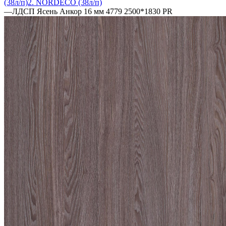
(38л/п)
2. NORDECO (38л/п)
—
ЛДСП Ясень Анкор 16 мм 4779 2500*1830 PR