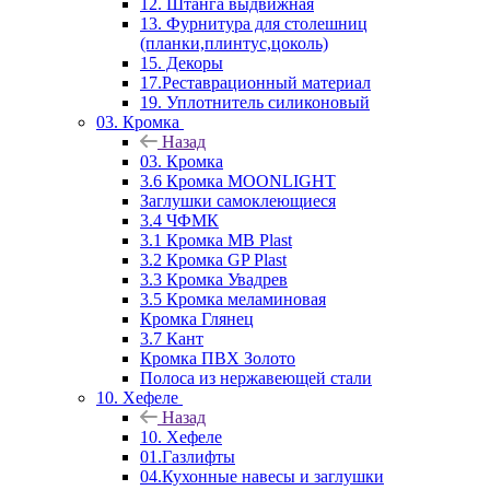
12. Штанга выдвижная
13. Фурнитура для столешниц
(планки,плинтус,цоколь)
15. Декоры
17.Реставрационный материал
19. Уплотнитель силиконовый
03. Кромка
Назад
03. Кромка
3.6 Кромка MOONLIGHT
Заглушки самоклеющиеся
3.4 ЧФМК
3.1 Кромка MB Plast
3.2 Кромка GP Plast
3.3 Кромка Увадрев
3.5 Кромка меламиновая
Кромка Глянец
3.7 Кант
Кромка ПВХ Золото
Полоса из нержавеющей стали
10. Хефеле
Назад
10. Хефеле
01.Газлифты
04.Кухонные навесы и заглушки