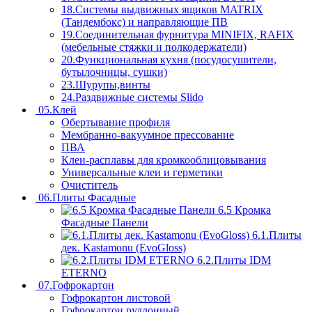
18.Системы выдвижных ящиков MATRIX
(Тандембокс) и направляющие ПВ
19.Соединительная фурнитура MINIFIX, RAFIX
(мебельные стяжки и полкодержатели)
20.Функциональная кухня (посудосушители,
бутылочницы, сушки)
23.Шурупы,винты
24.Раздвижные системы Slido
05.Клей
Обертывание профиля
Мембранно-вакуумное прессование
ПВА
Клеи-расплавы для кромкооблицовывания
Универсальные клеи и герметики
Очиститель
06.Плиты Фасадные
6.5 Кромка
Фасадные Панели
6.1.Плиты
дек. Kastamonu (EvoGloss)
6.2.Плиты IDM
ETERNO
07.Гофрокартон
Гофрокартон листовой
Гофрокартон руллонный