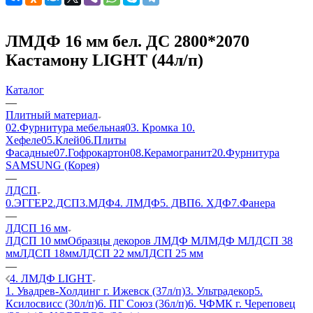
ЛМДФ 16 мм бел. ДС 2800*2070
Кастамону LIGHT (44л/п)
Каталог
—
Плитный материал
02.Фурнитура мебельная
03. Кромка
10.
Хефеле
05.Клей
06.Плиты
Фасадные
07.Гофрокартон
08.Керамогранит
20.Фурнитура
SAMSUNG (Корея)
—
ЛДСП
0.ЭГГЕР
2.ДСП
3.МДФ
4. ЛМДФ
5. ДВП
6. ХДФ
7.Фанера
—
ЛДСП 16 мм
ЛДСП 10 мм
Образцы декоров ЛМДФ М
ЛМДФ М
ЛДСП 38
мм
ЛДСП 18мм
ЛДСП 22 мм
ЛДСП 25 мм
—
4. ЛМДФ LIGHT
1. Увадрев-Холдинг г. Ижевск (37л/п)
3. Ультрадекор
5.
Ксилосвисс (30л/п)
6. ПГ Союз (36л/п)
6. ЧФМК г. Череповец