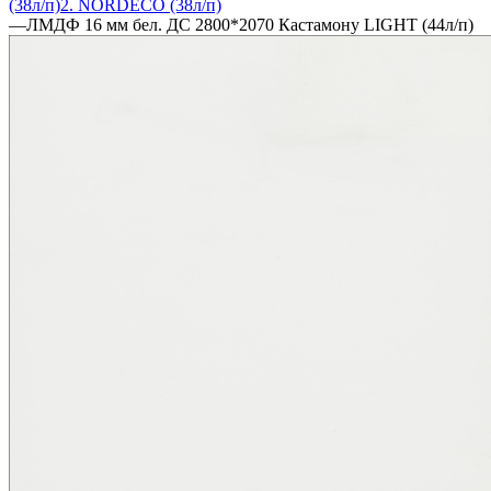
(38л/п)
2. NORDECO (38л/п)
—
ЛМДФ 16 мм бел. ДС 2800*2070 Кастамону LIGHT (44л/п)