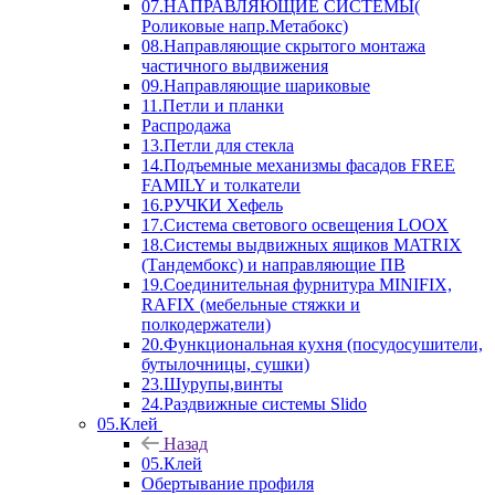
07.НАПРАВЛЯЮЩИЕ СИСТЕМЫ(
Роликовые напр.Метабокс)
08.Направляющие скрытого монтажа
частичного выдвижения
09.Направляющие шариковые
11.Петли и планки
Распродажа
13.Петли для стекла
14.Подъемные механизмы фасадов FREE
FAMILY и толкатели
16.РУЧКИ Хефель
17.Система светового освещения LOOX
18.Системы выдвижных ящиков MATRIX
(Тандембокс) и направляющие ПВ
19.Соединительная фурнитура MINIFIX,
RAFIX (мебельные стяжки и
полкодержатели)
20.Функциональная кухня (посудосушители,
бутылочницы, сушки)
23.Шурупы,винты
24.Раздвижные системы Slido
05.Клей
Назад
05.Клей
Обертывание профиля