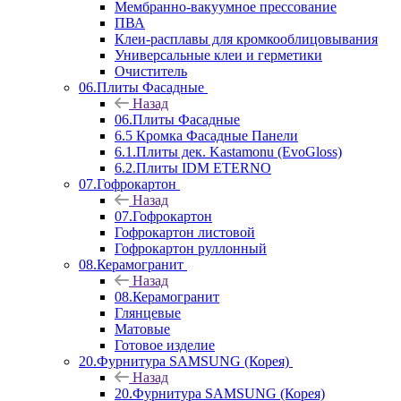
Мембранно-вакуумное прессование
ПВА
Клеи-расплавы для кромкооблицовывания
Универсальные клеи и герметики
Очиститель
06.Плиты Фасадные
Назад
06.Плиты Фасадные
6.5 Кромка Фасадные Панели
6.1.Плиты дек. Kastamonu (EvoGloss)
6.2.Плиты IDM ETERNO
07.Гофрокартон
Назад
07.Гофрокартон
Гофрокартон листовой
Гофрокартон руллонный
08.Керамогранит
Назад
08.Керамогранит
Глянцевые
Матовые
Готовое изделие
20.Фурнитура SAMSUNG (Корея)
Назад
20.Фурнитура SAMSUNG (Корея)