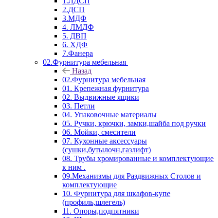
1.ЛДСП
2.ДСП
3.МДФ
4. ЛМДФ
5. ДВП
6. ХДФ
7.Фанера
02.Фурнитура мебельная
Назад
02.Фурнитура мебельная
01. Крепежная фурнитура
02. Выдвижные ящики
03. Петли
04. Упаковочные материалы
05. Ручки, крючки, замки,шайба под ручки
06. Мойки, смесители
07. Кухонные аксессуары
(сушки,бутылочн,газлифт)
08. Трубы хромированные и комплектующие
к ним .
09.Механизмы для Раздвижных Столов и
комплектующие
10. Фурнитура для шкафов-купе
(профиль,шлегель)
11. Опоры,подпятники