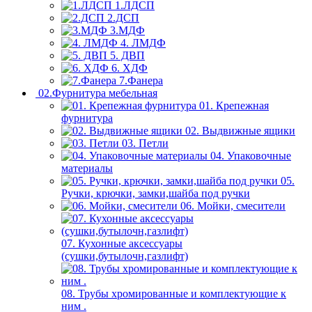
1.ЛДСП
2.ДСП
3.МДФ
4. ЛМДФ
5. ДВП
6. ХДФ
7.Фанера
02.Фурнитура мебельная
01. Крепежная
фурнитура
02. Выдвижные ящики
03. Петли
04. Упаковочные
материалы
05.
Ручки, крючки, замки,шайба под ручки
06. Мойки, смесители
07. Кухонные аксессуары
(сушки,бутылочн,газлифт)
08. Трубы хромированные и комплектующие к
ним .