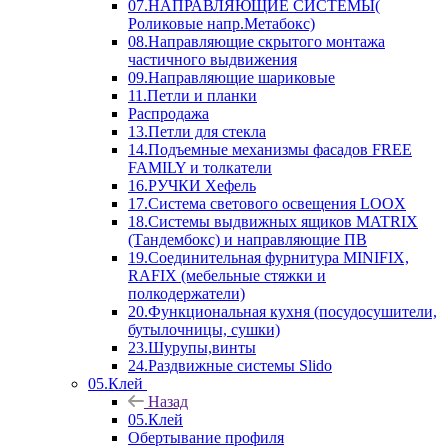
07.НАПРАВЛЯЮЩИЕ СИСТЕМЫ(
Роликовые напр.Метабокс)
08.Направляющие скрытого монтажа
частичного выдвижения
09.Направляющие шариковые
11.Петли и планки
Распродажа
13.Петли для стекла
14.Подъемные механизмы фасадов FREE
FAMILY и толкатели
16.РУЧКИ Хефель
17.Система светового освещения LOOX
18.Системы выдвижных ящиков MATRIX
(Тандембокс) и направляющие ПВ
19.Соединительная фурнитура MINIFIX,
RAFIX (мебельные стяжки и
полкодержатели)
20.Функциональная кухня (посудосушители,
бутылочницы, сушки)
23.Шурупы,винты
24.Раздвижные системы Slido
05.Клей
Назад
05.Клей
Обертывание профиля