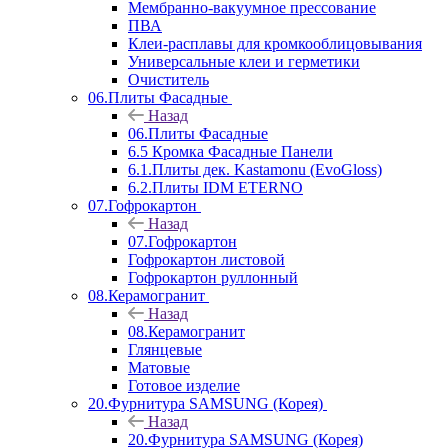
Мембранно-вакуумное прессование
ПВА
Клеи-расплавы для кромкооблицовывания
Универсальные клеи и герметики
Очиститель
06.Плиты Фасадные
Назад
06.Плиты Фасадные
6.5 Кромка Фасадные Панели
6.1.Плиты дек. Kastamonu (EvoGloss)
6.2.Плиты IDM ETERNO
07.Гофрокартон
Назад
07.Гофрокартон
Гофрокартон листовой
Гофрокартон руллонный
08.Керамогранит
Назад
08.Керамогранит
Глянцевые
Матовые
Готовое изделие
20.Фурнитура SAMSUNG (Корея)
Назад
20.Фурнитура SAMSUNG (Корея)