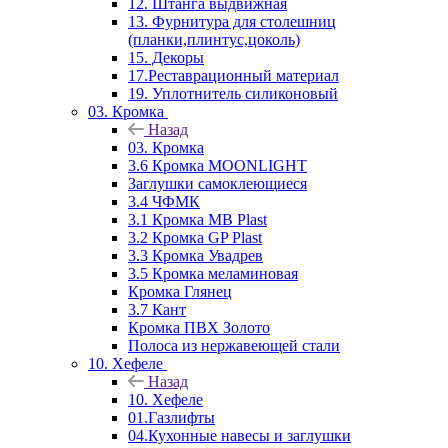
12. Штанга выдвижная
13. Фурнитура для столешниц
(планки,плинтус,цоколь)
15. Декоры
17.Реставрационный материал
19. Уплотнитель силиконовый
03. Кромка
Назад
03. Кромка
3.6 Кромка MOONLIGHT
Заглушки самоклеющиеся
3.4 ЧФМК
3.1 Кромка MB Plast
3.2 Кромка GP Plast
3.3 Кромка Увадрев
3.5 Кромка меламиновая
Кромка Глянец
3.7 Кант
Кромка ПВХ Золото
Полоса из нержавеющей стали
10. Хефеле
Назад
10. Хефеле
01.Газлифты
04.Кухонные навесы и заглушки