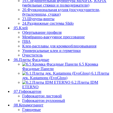
19.Соединительная фурнитура MINIFIX, RAFIX
(мебельные стяжки и полкодержатели)
20.Функциональная кухня (посудосушители,
бутылочницы, сушки)
23.Шурупы,винты
24.Раздвижные системы Slido
05.Клей
Обертывание профиля
Мембранно-вакуумное прессование
ПВА
Клеи-расплавы для кромкооблицовывания
Универсальные клеи и герметики
Очиститель
06.Плиты Фасадные
6.5 Кромка
Фасадные Панели
6.1.Плиты
дек. Kastamonu (EvoGloss)
6.2.Плиты IDM
ETERNO
07.Гофрокартон
Гофрокартон листовой
Гофрокартон руллонный
08.Керамогранит
Глянцевые