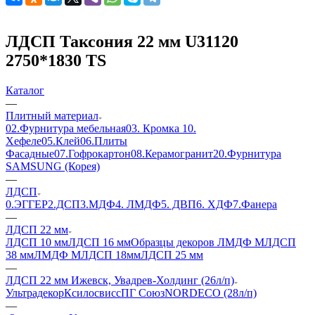
ЛДСП Таксония 22 мм U31120
2750*1830 TS
Каталог
—
Плитный материал
02.Фурнитура мебельная
03. Кромка
10.
Хефеле
05.Клей
06.Плиты
Фасадные
07.Гофрокартон
08.Керамогранит
20.Фурнитура
SAMSUNG (Корея)
—
ЛДСП
0.ЭГГЕР
2.ДСП
3.МДФ
4. ЛМДФ
5. ДВП
6. ХДФ
7.Фанера
—
ЛДСП 22 мм
ЛДСП 10 мм
ЛДСП 16 мм
Образцы декоров ЛМДФ М
ЛДСП
38 мм
ЛМДФ М
ЛДСП 18мм
ЛДСП 25 мм
—
ЛДСП 22 мм Ижевск, Увадрев-Холдинг (26л/п)
Ультрадекор
Ксилосвисс
ПГ Союз
NORDECO (28л/п)
—