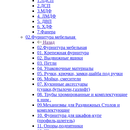
1.ЛДСП
2.ДСП
3.МДФ
4. ЛМДФ
5. ДВП
6. ХДФ
7.Фанера
02.Фурнитура мебельная
Назад
02.Фурнитура мебельная
01. Крепежная фурнитура
02. Выдвижные ящики
03. Петли
04. Упаковочные материалы
05. Ручки, крючки, замки,шайба под ручки
06. Мойки, смесители
07. Кухонные аксессуары
(сушки,бутылочн,газлифт)
08. Трубы хромированные и комплектующие
к ним .
09.Механизмы для Раздвижных Столов и
комплектующие
10. Фурнитура для шкафов-купе
(профиль,шлегель)
11. Опоры,подпятники