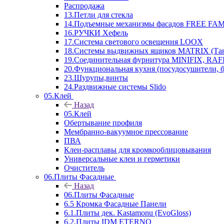
Распродажа
13.Петли для стекла
14.Подъемные механизмы фасадов FREE FAMI
16.РУЧКИ Хефель
17.Система светового освещения LOOX
18.Системы выдвижных ящиков MATRIX (Тан
19.Соединительная фурнитура MINIFIX, RAFI
20.Функциональная кухня (посудосушители, 
23.Шурупы,винты
24.Раздвижные системы Slido
05.Клей
Назад
05.Клей
Обертывание профиля
Мембранно-вакуумное прессование
ПВА
Клеи-расплавы для кромкооблицовывания
Универсальные клеи и герметики
Очиститель
06.Плиты Фасадные
Назад
06.Плиты Фасадные
6.5 Кромка Фасадные Панели
6.1.Плиты дек. Kastamonu (EvoGloss)
6.2.Плиты IDM ETERNO