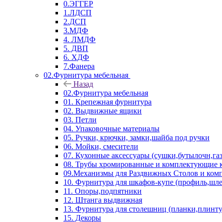
0.ЭГГЕР
1.ЛДСП
2.ДСП
3.МДФ
4. ЛМДФ
5. ДВП
6. ХДФ
7.Фанера
02.Фурнитура мебельная
Назад
02.Фурнитура мебельная
01. Крепежная фурнитура
02. Выдвижные ящики
03. Петли
04. Упаковочные материалы
05. Ручки, крючки, замки,шайба под ручки
06. Мойки, смесители
07. Кухонные аксессуары (сушки,бутылочн,га
08. Трубы хромированные и комплектующие к
09.Механизмы для Раздвижных Столов и ко
10. Фурнитура для шкафов-купе (профиль,шле
11. Опоры,подпятники
12. Штанга выдвижная
13. Фурнитура для столешниц (планки,плинту
15. Декоры