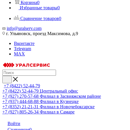
Корзина
0
Избранные товары
0
Сравнение товаров
0
info@uralserv.com
г. Ульяновск, проезд Максимова, д.9
Вконтакте
Telegram
MAX
+7 (8422) 52-44-79
+7 (8422) 52-44-79
Центральный офис
+7 (927) 270-57-68
Филиал в Засвияжском районе
+7 (937) 444-68-88
Филиал в Кузнецке
+7 (8352) 21-21-31
Филиал в Новочебоксарске
+7 (927) 805-26-34
Филиал в Самаре
Войти
Сравнение
0