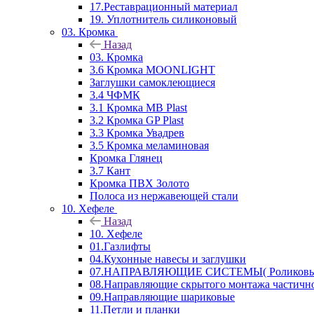
17.Реставрационный материал
19. Уплотнитель силиконовый
03. Кромка
Назад
03. Кромка
3.6 Кромка MOONLIGHT
Заглушки самоклеющиеся
3.4 ЧФМК
3.1 Кромка MB Plast
3.2 Кромка GP Plast
3.3 Кромка Увадрев
3.5 Кромка меламиновая
Кромка Глянец
3.7 Кант
Кромка ПВХ Золото
Полоса из нержавеющей стали
10. Хефеле
Назад
10. Хефеле
01.Газлифты
04.Кухонные навесы и заглушки
07.НАПРАВЛЯЮЩИЕ СИСТЕМЫ( Роликовые 
08.Направляющие скрытого монтажа частичн
09.Направляющие шариковые
11.Петли и планки