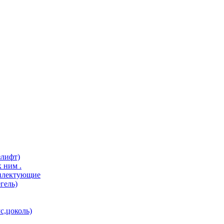
злифт)
 ним .
мплектующие
гель)
с,цоколь)