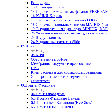
Распродажа
13.Петли для стекла
14.Подъемные механизмы фасадов FREE FAMI
16.РУЧКИ Хефель
17.Система светового освещения LOOX
18.Системы выдвижных ящиков MATRIX (Тан
19.Соединительная фурнитура MINIFIX, RAFI
20.Функциональная кухня (посудосушители, 
23.Шурупы,винты
24.Раздвижные системы Slido
05.Клей
Назад
05.Клей
Обертывание профиля
Мембранно-вакуумное прессование
ПВА
Клеи-расплавы для кромкооблицовывания
Универсальные клеи и герметики
Очиститель
06.Плиты Фасадные
Назад
06.Плиты Фасадные
6.5 Кромка Фасадные Панели
6.1.Плиты дек. Kastamonu (EvoGloss)
6.2.Плиты IDM ETERNO