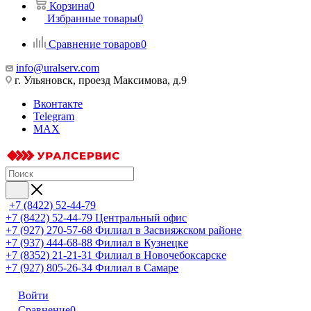
Корзина
0
Избранные товары
0
Сравнение товаров
0
info@uralserv.com
г. Ульяновск, проезд Максимова, д.9
Вконтакте
Telegram
MAX
+7 (8422) 52-44-79
+7 (8422) 52-44-79
Центральный офис
+7 (927) 270-57-68
Филиал в Засвияжском районе
+7 (937) 444-68-88
Филиал в Кузнецке
+7 (8352) 21-21-31
Филиал в Новочебоксарске
+7 (927) 805-26-34
Филиал в Самаре
Войти
Сравнение
0