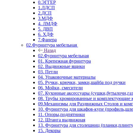
0.ЭГГЕР
1.ЛДСП
2.ДСП
3.МДФ
4. ЛМДФ
5. ДВП
6. ХДФ
7.Фанера
02.Фурнитура мебельная
Назад
02.Фурнитура мебельная
01. Крепежная фурнитура
02. Выдвижные ящики
03. Петли
04. Упаковочные материалы
05. Ручки, крючки, замки,шайба под ручки
06. Мойки, смесители
07. Кухонные аксессуары (сушки,бутылочн,га
08. Трубы хромированные и комплектующие к
09.Механизмы для Раздвижных Столов и ко
10. Фурнитура для шкафов-купе (профиль,шле
11. Опоры,подпятники
12. Штанга выдвижная
13. Фурнитура для столешниц (планки,плинту
15. Декоры