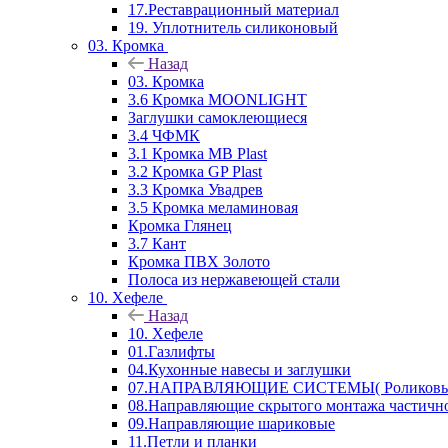
17.Реставрационный материал
19. Уплотнитель силиконовый
03. Кромка
Назад
03. Кромка
3.6 Кромка MOONLIGHT
Заглушки самоклеющиеся
3.4 ЧФМК
3.1 Кромка MB Plast
3.2 Кромка GP Plast
3.3 Кромка Увадрев
3.5 Кромка меламиновая
Кромка Глянец
3.7 Кант
Кромка ПВХ Золото
Полоса из нержавеющей стали
10. Хефеле
Назад
10. Хефеле
01.Газлифты
04.Кухонные навесы и заглушки
07.НАПРАВЛЯЮЩИЕ СИСТЕМЫ( Роликовые 
08.Направляющие скрытого монтажа частичн
09.Направляющие шариковые
11.Петли и планки