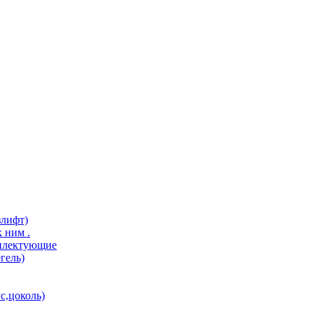
злифт)
 ним .
мплектующие
гель)
с,цоколь)