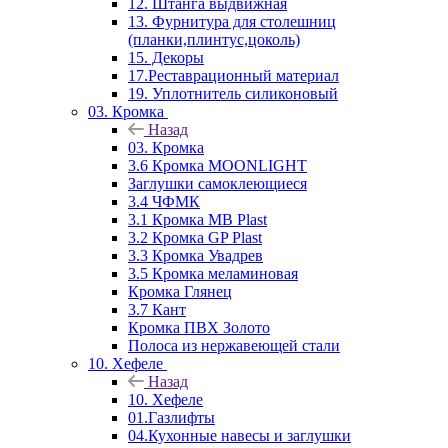
12. Штанга выдвижная
13. Фурнитура для столешниц
(планки,плинтус,цоколь)
15. Декоры
17.Реставрационный материал
19. Уплотнитель силиконовый
03. Кромка
Назад
03. Кромка
3.6 Кромка MOONLIGHT
Заглушки самоклеющиеся
3.4 ЧФМК
3.1 Кромка MB Plast
3.2 Кромка GP Plast
3.3 Кромка Увадрев
3.5 Кромка меламиновая
Кромка Глянец
3.7 Кант
Кромка ПВХ Золото
Полоса из нержавеющей стали
10. Хефеле
Назад
10. Хефеле
01.Газлифты
04.Кухонные навесы и заглушки