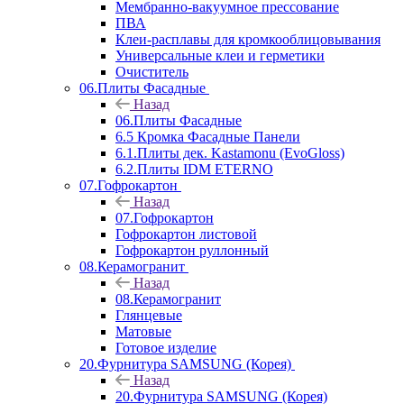
Мембранно-вакуумное прессование
ПВА
Клеи-расплавы для кромкооблицовывания
Универсальные клеи и герметики
Очиститель
06.Плиты Фасадные
Назад
06.Плиты Фасадные
6.5 Кромка Фасадные Панели
6.1.Плиты дек. Kastamonu (EvoGloss)
6.2.Плиты IDM ETERNO
07.Гофрокартон
Назад
07.Гофрокартон
Гофрокартон листовой
Гофрокартон руллонный
08.Керамогранит
Назад
08.Керамогранит
Глянцевые
Матовые
Готовое изделие
20.Фурнитура SAMSUNG (Корея)
Назад
20.Фурнитура SAMSUNG (Корея)