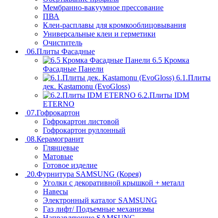
Мембранно-вакуумное прессование
ПВА
Клеи-расплавы для кромкооблицовывания
Универсальные клеи и герметики
Очиститель
06.Плиты Фасадные
6.5 Кромка
Фасадные Панели
6.1.Плиты
дек. Kastamonu (EvoGloss)
6.2.Плиты IDM
ETERNO
07.Гофрокартон
Гофрокартон листовой
Гофрокартон руллонный
08.Керамогранит
Глянцевые
Матовые
Готовое изделие
20.Фурнитура SAMSUNG (Корея)
Уголки с декоративной крышкой + металл
Навесы
Электронный каталог SAMSUNG
Газ лифт/ Подъемные механизмы
Направляющие SAMSUNG