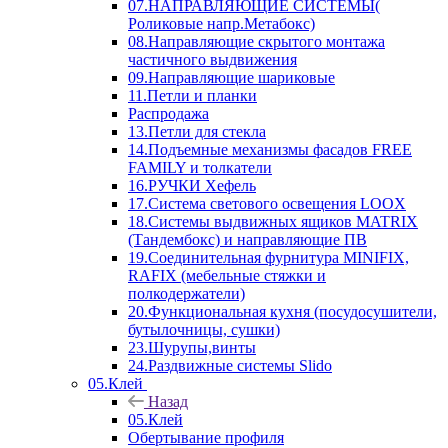
07.НАПРАВЛЯЮЩИЕ СИСТЕМЫ(
Роликовые напр.Метабокс)
08.Направляющие скрытого монтажа
частичного выдвижения
09.Направляющие шариковые
11.Петли и планки
Распродажа
13.Петли для стекла
14.Подъемные механизмы фасадов FREE
FAMILY и толкатели
16.РУЧКИ Хефель
17.Система светового освещения LOOX
18.Системы выдвижных ящиков MATRIX
(Тандембокс) и направляющие ПВ
19.Соединительная фурнитура MINIFIX,
RAFIX (мебельные стяжки и
полкодержатели)
20.Функциональная кухня (посудосушители,
бутылочницы, сушки)
23.Шурупы,винты
24.Раздвижные системы Slido
05.Клей
Назад
05.Клей
Обертывание профиля