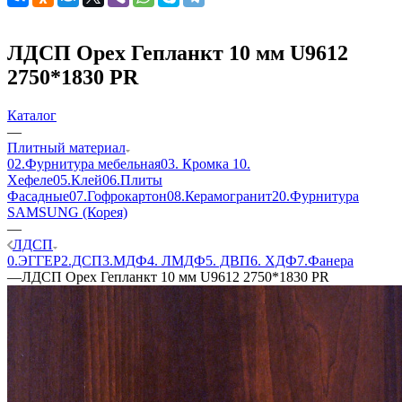
ЛДСП Орех Гепланкт 10 мм U9612
2750*1830 PR
Каталог
—
Плитный материал
02.Фурнитура мебельная
03. Кромка
10.
Хефеле
05.Клей
06.Плиты
Фасадные
07.Гофрокартон
08.Керамогранит
20.Фурнитура
SAMSUNG (Корея)
—
ЛДСП
0.ЭГГЕР
2.ДСП
3.МДФ
4. ЛМДФ
5. ДВП
6. ХДФ
7.Фанера
—
ЛДСП Орех Гепланкт 10 мм U9612 2750*1830 PR