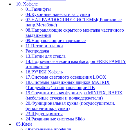
10. Хефеле
01.Газлифты
04.Кухонные навесы и заглушки
07.НАПРАВЛЯЮЩИЕ СИСТЕМЫ( Роликовые
напр.Метабокс)
08.Направляющие скрытого монтажа частичного
выдвижения
09.Направляющие шариковые
11.Петли и планки
Распродажа
13.Петли для стекла
14.Подъемные механизмы фасадов FREE FAMILY
и толкатели
16.РУЧКИ Хефель
17.Система светового освещения LOOX
18.Системы выдвижных ящиков MATRIX
(Тандембокс) и направляющие ПВ
19.Соединительная фурнитура MINIFIX, RAFIX
(мебельные стяжки и полкодержатели)
20.Функциональная кухня (посудосушители,
бутылочницы, сушки)
23.Шурупы,винты
24.Раздвижные системы Slido
05.Клей
Обертывание профиля