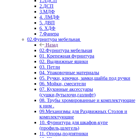
1.ЛДСП
2.ДСП
3.МДФ
4. ЛМДФ
5. ДВП
6. ХДФ
7.Фанера
02.Фурнитура мебельная
Назад
02.Фурнитура мебельная
01. Крепежная фурнитура
02. Выдвижные ящики
03. Петли
04. Упаковочные материалы
05. Ручки, крючки, замки,шайба под ручки
06. Мойки, смесители
07. Кухонные аксессуары
(сушки,бутылочн,газлифт)
08. Трубы хромированные и комплектующие
к ним .
09.Механизмы для Раздвижных Столов и
комплектующие
10. Фурнитура для шкафов-купе
(профиль,шлегель)
11. Опоры,подпятники