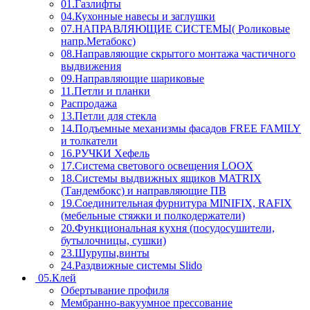
01.Газлифты
04.Кухонные навесы и заглушки
07.НАПРАВЛЯЮЩИЕ СИСТЕМЫ( Роликовые
напр.Метабокс)
08.Направляющие скрытого монтажа частичного
выдвижения
09.Направляющие шариковые
11.Петли и планки
Распродажа
13.Петли для стекла
14.Подъемные механизмы фасадов FREE FAMILY
и толкатели
16.РУЧКИ Хефель
17.Система светового освещения LOOX
18.Системы выдвижных ящиков MATRIX
(Тандембокс) и направляющие ПВ
19.Соединительная фурнитура MINIFIX, RAFIX
(мебельные стяжки и полкодержатели)
20.Функциональная кухня (посудосушители,
бутылочницы, сушки)
23.Шурупы,винты
24.Раздвижные системы Slido
05.Клей
Обертывание профиля
Мембранно-вакуумное прессование