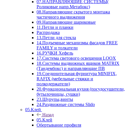
07.НАПРАВЛЯЮЩИЕ СИСТЕМЫ(
Роликовые напр.Метабокс)
08.Направляющие скрытого монтажа
частичного выдвижения
09.Направляющие шариковые
11.Петли и планки
Распродажа
13.Петли для стекла
14.Подъемные механизмы фасадов FREE
FAMILY и толкатели
16.РУЧКИ Хефель
17.Система светового освещения LOOX
18.Системы выдвижных ящиков MATRIX
(Тандембокс) и направляющие ПВ
19.Соединительная фурнитура MINIFIX,
RAFIX (мебельные стяжки и
полкодержатели)
20.Функциональная кухня (посудосушители,
бутылочницы, сушки)
23.Шурупы,винты
24.Раздвижные системы Slido
05.Клей
Назад
05.Клей
Обертывание профиля