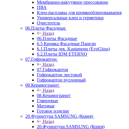
Мембранно-вакуумное прессование
ПВА
Клеи-расплавы для кромкооблицовывания
Универсальные клеи и герметики
Очиститель
06.Плиты Фасадные
Назад
06.Плиты Фасадные
6.5 Кромка Фасадные Панели
6.1.Плиты дек. Kastamonu (EvoGloss)
6.2.Плиты IDM ETERNO
07.Гофрокартон
Назад
07.Гофрокартон
Гофрокартон листовой
Гофрокартон руллонный
08.Керамогранит
Назад
08.Керамогранит
Глянцевые
Матовые
Готовое изделие
20.Фурнитура SAMSUNG (Корея)
Назад
20.Фурнитура SAMSUNG (Корея)