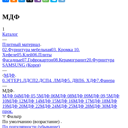
МДФ
1
Каталог
—
Плитный материал
02.Фурнитура мебельная
03. Кромка
10.
Хефеле
05.Клей
06.Плиты
Фасадные
07.Гофрокартон
08.Керамогранит
20.Фурнитура
SAMSUNG (Корея)
—
МДФ
0.ЭГГЕР
1.ЛДСП
2.ДСП
4. ЛМДФ
5. ДВП
6. ХДФ
7.Фанера
—
МДФ
МДФ 04
МДФ 05,5
МДФ 06
МДФ 08
МДФ 09
МДФ 09,5
МДФ
10
МДФ 12
МДФ 14
МДФ 15
МДФ 16
МДФ 17
МДФ 18
МДФ
19
МДФ 20
МДФ 22
МДФ 24
МДФ 25
МДФ 28
МДФ 30
МДФ
прок.
Фильтр
По умолчанию (возрастание)
По популярности (убывание)