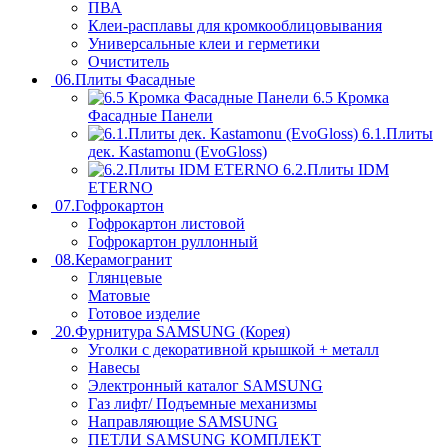
ПВА
Клеи-расплавы для кромкооблицовывания
Универсальные клеи и герметики
Очиститель
06.Плиты Фасадные
6.5 Кромка
Фасадные Панели
6.1.Плиты
дек. Kastamonu (EvoGloss)
6.2.Плиты IDM
ETERNO
07.Гофрокартон
Гофрокартон листовой
Гофрокартон руллонный
08.Керамогранит
Глянцевые
Матовые
Готовое изделие
20.Фурнитура SAMSUNG (Корея)
Уголки с декоративной крышкой + металл
Навесы
Электронный каталог SAMSUNG
Газ лифт/ Подъемные механизмы
Направляющие SAMSUNG
ПЕТЛИ SAMSUNG КОМПЛЕКТ