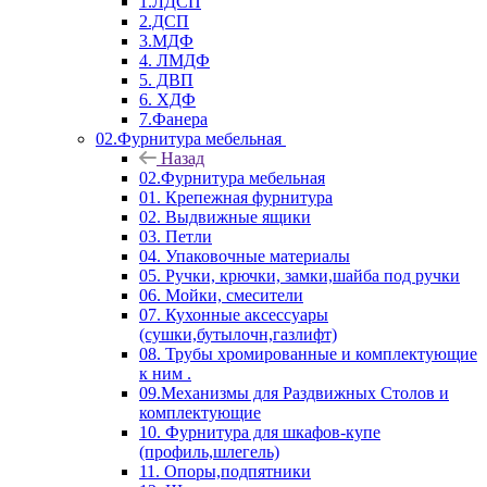
1.ЛДСП
2.ДСП
3.МДФ
4. ЛМДФ
5. ДВП
6. ХДФ
7.Фанера
02.Фурнитура мебельная
Назад
02.Фурнитура мебельная
01. Крепежная фурнитура
02. Выдвижные ящики
03. Петли
04. Упаковочные материалы
05. Ручки, крючки, замки,шайба под ручки
06. Мойки, смесители
07. Кухонные аксессуары
(сушки,бутылочн,газлифт)
08. Трубы хромированные и комплектующие
к ним .
09.Механизмы для Раздвижных Столов и
комплектующие
10. Фурнитура для шкафов-купе
(профиль,шлегель)
11. Опоры,подпятники