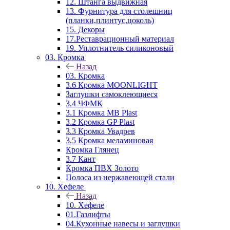
12. Штанга выдвижная
13. Фурнитура для столешниц
(планки,плинтус,цоколь)
15. Декоры
17.Реставрационный материал
19. Уплотнитель силиконовый
03. Кромка
Назад
03. Кромка
3.6 Кромка MOONLIGHT
Заглушки самоклеющиеся
3.4 ЧФМК
3.1 Кромка MB Plast
3.2 Кромка GP Plast
3.3 Кромка Увадрев
3.5 Кромка меламиновая
Кромка Глянец
3.7 Кант
Кромка ПВХ Золото
Полоса из нержавеющей стали
10. Хефеле
Назад
10. Хефеле
01.Газлифты
04.Кухонные навесы и заглушки